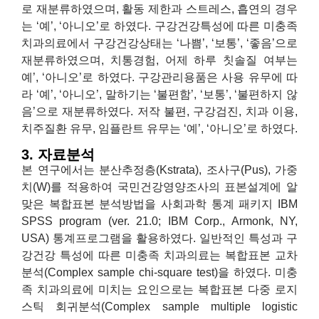
로 재분류하였으며, 활동 제한과 스트레스, 흡연의 경우
는 ‘예’, ‘아니오’로 하였다. 구강건강특성에 따른 미충족
치과의료에서 구강건강상태는 ‘나쁨’, ‘보통’, ‘좋음’으로
재분류하였으며, 치통경험, 어제 하루 칫솔질 여부는
예’, ‘아니오’로 하였다. 구강관리용품은 사용 유무에 따
라 ‘예’, ‘아니오’, 말하기는 ‘불편함’, ‘보통’, ‘불편하지 않
음’으로 재분류하였다. 저작 불편, 구강검진, 치과 이용,
치주질환 유무, 임플란트 유무는 ‘예’, ‘아니오’로 하였다.
3. 자료분석
본 연구에서는 분산추정층(Kstrata), 조사구(Pus), 가중
치(W)를 적용하여 국민건강영양조사의 표본설계에 알
맞은 복합표본 분석방법을 사회과학 통계 패키지 IBM
SPSS program (ver. 21.0; IBM Corp., Armonk, NY,
USA) 통계프로그램을 활용하였다. 일반적인 특성과 구
강건강 특성에 따른 미충족 치과의료는 복합표본 교차
분석(Complex sample chi-square test)을 하였다. 미충
족 치과의료에 미치는 요인으로는 복합표본 다중 로지
스틱 회귀분석(Complex sample multiple logistic