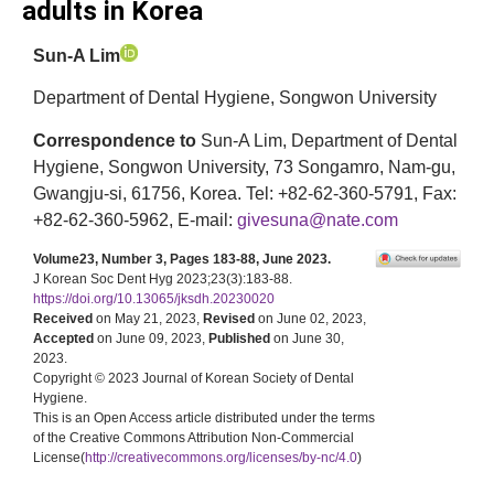
adults in Korea
Sun-A Lim
Department of Dental Hygiene, Songwon University
Correspondence to
Sun-A Lim, Department of Dental
Hygiene, Songwon University, 73 Songamro, Nam-gu,
Gwangju-si, 61756, Korea. Tel: +82-62-360-5791, Fax:
+82-62-360-5962, E-mail:
givesuna@nate.com
Volume23, Number 3, Pages 183-88, June 2023.
J Korean Soc Dent Hyg 2023;23(3):183-88.
https://doi.org/10.13065/jksdh.20230020
Received
on May 21, 2023,
Revised
on June 02, 2023,
Accepted
on June 09, 2023,
Published
on June 30,
2023.
Copyright © 2023 Journal of Korean Society of Dental
Hygiene.
This is an Open Access article distributed under the terms
of the Creative Commons Attribution Non-Commercial
License(
http://creativecommons.org/licenses/by-nc/4.0
)