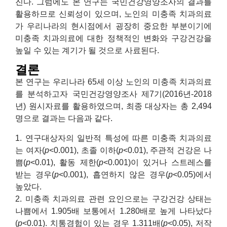
진다. 그럼에도 본 연구는 국민건강영양조사의 결과를
활용하므로 신뢰성이 있으며, 노인의 미충족 치과의료
가 우리나라의 현시점에서 굉장히 중요한 부분이기에
미충족 치과의료에 대한 정책적인 변화와 구강건강을
높일 수 있는 계기가 될 것으로 사료된다.
결론
본 연구는 우리나라 65세 이상 노인의 미충족 치과의료
를 분석하고자 국민건강영양조사 제7기(2016년-2018
년) 원시자료를 활용하였으며, 최종 대상자는 총 2,494
명으로 결과는 다음과 같다.
1. 연구대상자의 일반적 특성에 따른 미충족 치과의료
는 여자(
p
<0.001), 초졸 이하(
p
<0.01), 주관적 건강은 나
쁨(
p
<0.01), 활동 제한(
p
<0.001)이 있거나 스트레스를
받는 경우(
p
<0.001), 흡연하지 않은 경우(
p
<0.05)에서
높았다.
2. 미충족 치과의료 관련 요인으로는 구강건강 상태는
나쁨에서 1.905배 보통에서 1.280배로 높게 나타났다
(
p
<0.01). 치통경험이 있는 경우 1.311배(
p
<0.05), 저작