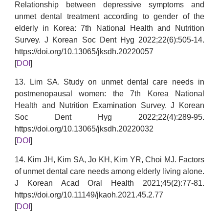
Relationship between depressive symptoms and
unmet dental treatment according to gender of the
elderly in Korea: 7th National Health and Nutrition
Survey. J Korean Soc Dent Hyg 2022;22(6):505-14.
https://doi.org/10.13065/jksdh.20220057
[
DOI
]
13. Lim SA. Study on unmet dental care needs in
postmenopausal women: the 7th Korea National
Health and Nutrition Examination Survey. J Korean
Soc Dent Hyg 2022;22(4):289-95.
https://doi.org/10.13065/jksdh.20220032
[
DOI
]
14. Kim JH, Kim SA, Jo KH, Kim YR, Choi MJ. Factors
of unmet dental care needs among elderly living alone.
J Korean Acad Oral Health 2021;45(2):77-81.
https://doi.org/10.11149/jkaoh.2021.45.2.77
[
DOI
]