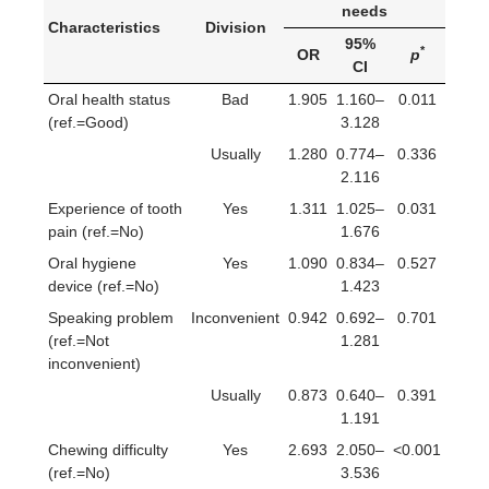
needs
Characteristics
Division
95%
*
OR
p
CI
Oral health status
Bad
1.905
1.160–
0.011
(ref.=Good)
3.128
Usually
1.280
0.774–
0.336
2.116
Experience of tooth
Yes
1.311
1.025–
0.031
pain (ref.=No)
1.676
Oral hygiene
Yes
1.090
0.834–
0.527
device (ref.=No)
1.423
Speaking problem
Inconvenient
0.942
0.692–
0.701
(ref.=Not
1.281
inconvenient)
Usually
0.873
0.640–
0.391
1.191
Chewing difficulty
Yes
2.693
2.050–
<0.001
(ref.=No)
3.536