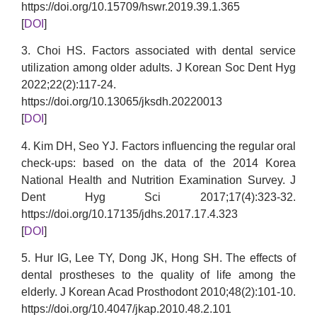
https://doi.org/10.15709/hswr.2019.39.1.365
[
DOI
]
3. Choi HS. Factors associated with dental service
utilization among older adults. J Korean Soc Dent Hyg
2022;22(2):117-24.
https://doi.org/10.13065/jksdh.20220013
[
DOI
]
4. Kim DH, Seo YJ. Factors influencing the regular oral
check-ups: based on the data of the 2014 Korea
National Health and Nutrition Examination Survey. J
Dent Hyg Sci 2017;17(4):323-32.
https://doi.org/10.17135/jdhs.2017.17.4.323
[
DOI
]
5. Hur IG, Lee TY, Dong JK, Hong SH. The effects of
dental prostheses to the quality of life among the
elderly. J Korean Acad Prosthodont 2010;48(2):101-10.
https://doi.org/10.4047/jkap.2010.48.2.101