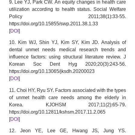
9. Lee YJ, Park CW. An equity changes in health care
utilization according to health status. Social Welfare
Policy 2011;38(1):33-55.
https://doi.org/10.15855/swp.2011.38.1.33
[
DOI
]
10. Kim WJ, Shin YJ, Kim SY, Kim JD. Analysis of
dental unmet needs medical research trends and
influence factors: using structural literature review. J
Korean Soc Dent Hyg 2020;20(3):243-56.
https://doi.org/10.13065/jksdh.20200023
[
DOI
]
11. Choi HY, Ryu SY. Factors associated with the types
of unmet health care needs among the elderly in
Korea. KJOHSM 2017;11(2):65-79.
https://doi.org/10.12811/kshsm.2017.11.2.065
[
DOI
]
12. Jeon YE, Lee GE, Hwang JS, Jung YS.