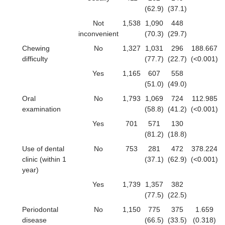
(62.9)
(37.1)
Not
1,538
1,090
448
inconvenient
(70.3)
(29.7)
Chewing
No
1,327
1,031
296
188.667
difficulty
(77.7)
(22.7)
(<0.001)
Yes
1,165
607
558
(51.0)
(49.0)
Oral
No
1,793
1,069
724
112.985
examination
(58.8)
(41.2)
(<0.001)
Yes
701
571
130
(81.2)
(18.8)
Use of dental
No
753
281
472
378.224
clinic (within 1
(37.1)
(62.9)
(<0.001)
year)
Yes
1,739
1,357
382
(77.5)
(22.5)
Periodontal
No
1,150
775
375
1.659
disease
(66.5)
(33.5)
(0.318)