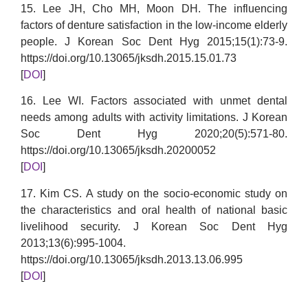
15. Lee JH, Cho MH, Moon DH. The influencing
factors of denture satisfaction in the low-income elderly
people. J Korean Soc Dent Hyg 2015;15(1):73-9.
https://doi.org/10.13065/jksdh.2015.15.01.73
[
DOI
]
16. Lee WI. Factors associated with unmet dental
needs among adults with activity limitations. J Korean
Soc Dent Hyg 2020;20(5):571-80.
https://doi.org/10.13065/jksdh.20200052
[
DOI
]
17. Kim CS. A study on the socio-economic study on
the characteristics and oral health of national basic
livelihood security. J Korean Soc Dent Hyg
2013;13(6):995-1004.
https://doi.org/10.13065/jksdh.2013.13.06.995
[
DOI
]