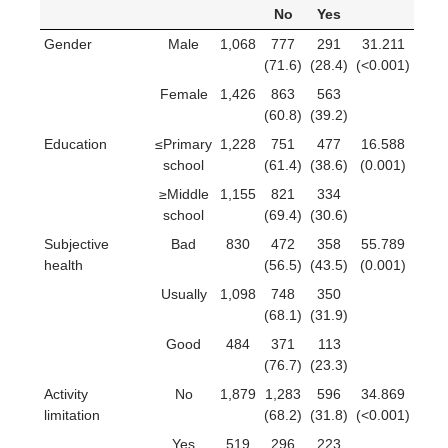
No
Yes
Gender
Male
1,068
777
291
31.211
(71.6)
(28.4)
(<0.001)
Female
1,426
863
563
(60.8)
(39.2)
Education
≤Primary
1,228
751
477
16.588
school
(61.4)
(38.6)
(0.001)
≥Middle
1,155
821
334
school
(69.4)
(30.6)
Subjective
Bad
830
472
358
55.789
health
(56.5)
(43.5)
(0.001)
Usually
1,098
748
350
(68.1)
(31.9)
Good
484
371
113
(76.7)
(23.3)
Activity
No
1,879
1,283
596
34.869
limitation
(68.2)
(31.8)
(<0.001)
Yes
519
296
223