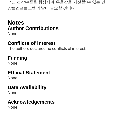
적인 건강수준을 향상시켜 우울감을 개선할 수 있는 건
강보건프로그램 개발이 필요할 것이다.
Notes
Author Contributions
None.
Conflicts of Interest
The authors declared no conflicts of interest.
Funding
None.
Ethical Statement
None.
Data Availability
None.
Acknowledgements
None.