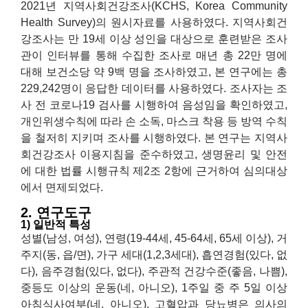
2021년 지역사회건강조사(KCHS, Korea Community
Health Survey)의 원시자료를 사용하였다. 지역사회건
강조사는 만 19세 이상 성인을 대상으로 훈련받은 조사
관이 인터뷰를 통해 수집한 조사로 매년 총 22만 명에
대해 보건소당 약 9백 명을 조사하였고, 본 연구에는 총
229,242명이 응답한 데이터를 사용하였다. 조사자는 조
사 전 코로나19 검사를 시행하여 음성임을 확인하였고,
개인위생수칙에 따라 손 소독, 마스크 착용 등 방역 수칙
을 철저히 지키며 조사를 시행하였다. 본 연구는 지역사
회건강조사 이용지침을 준수하였고, 생명윤리 및 안전
에 대한 법률 시행규칙 제2조 2항에 근거하여 심의대상
에서 면제되었다.
2. 연구도구
1) 일반적 특성
성별(남성, 여성), 연령(19-44세, 45-64세, 65세 이상), 거
주지(동, 읍/면), 가구 세대(1,2,3세대), 흡연경험(있다, 없
다), 음주경험(있다, 없다), 주관적 건강수준(좋음, 나쁨),
중등도 이상의 운동(네, 아니오), 1주일 중 주 5일 이상
아침식사여부(네, 아니오), 고혈압과 당뇨병은 의사의