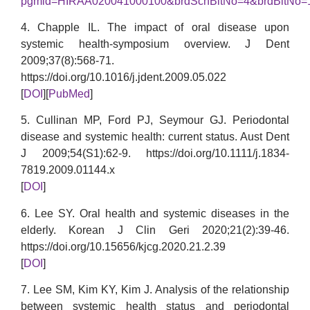
pgmid=HIRAA020041000100&brdScnBltNo=4&brdBltNo=
4. Chapple IL. The impact of oral disease upon
systemic health-symposium overview. J Dent
2009;37(8):568-71.
https://doi.org/10.1016/j.jdent.2009.05.022
[
DOI
][
PubMed
]
5. Cullinan MP, Ford PJ, Seymour GJ. Periodontal
disease and systemic health: current status. Aust Dent
J 2009;54(S1):62-9. https://doi.org/10.1111/j.1834-
7819.2009.01144.x
[
DOI
]
6. Lee SY. Oral health and systemic diseases in the
elderly. Korean J Clin Geri 2020;21(2):39-46.
https://doi.org/10.15656/kjcg.2020.21.2.39
[
DOI
]
7. Lee SM, Kim KY, Kim J. Analysis of the relationship
between systemic health status and periodontal