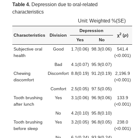
Table 4.
Depression due to oral-related
characteristics
Unit: Weighted %(SE)
Depression
2
Characteristics
Division
χ
(
p
)
Yes
No
Subjective oral
Good
1.7(0.06)
98.3(0.06)
541.4
health
(<0.001)
Bad
4.1(0.07)
95.9(0.07)
Chewing
Discomfort
8.8(0.19)
91.2(0.19)
2,196.9
discomfort
(<0.001)
Comfort
2.5(0.05)
97.5(0.05)
Tooth brushing
Yes
3.1(0.06)
96.9(0.06)
133.9
after lunch
(<0.001)
No
4.2(0.10)
95.8(0.10)
Tooth brushing
Yes
3.2(0.05)
96.8(0.05)
238.0
before sleep
(<0.001)
No
6.1(0.24)
93.9(0.24)