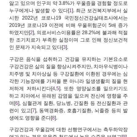
앓고 있으며 인구의 약 3.8%가 우울증을 경험할 정도로
누구에게나 발생할 수 있다[
1
]. 최근 보건복지부에서 실
시한 2022년 코로나19 국민정신건강실태조사에서는
2019년 코로나19 이전에 비해 우울위험군이 5배 증가
하였지만[
2
], 의료서비스이용률은 28.2%에 불과해 적절
한 조기치료가 부족한 실정이며 그로 인해 정신보건적
인 문제가 지속되고 있다[
3
].
구강은 음식을 섭취하고 건강을 유지하는 기본요소로
구강건강은 삶의 질을 향상시켜주지만, 치아우식병이나
치주병 및 치아상실 등 구강질환에 이환된 경우에는 심
각한 기능장애를 가져올 뿐 아니라 일생생활의 질을 현
저하게 저하시킨다[
4
,
5
]. 또한 영양실조를 일으키기도
하고 치아에서 유래된 감염을 일으켜 전신에 영향을 주
며[
6
], 심혈관계 질환, 당뇨병, 간질환 등 전신질환과 관
련이 있고[
7
], 동맥경화증, 호흡기질환, 뇌졸증 등의 발
생에도 영향을 준다[
8
].
구강건강과 우울감에 대한 선행연구에서는 측두하악장
애가 있는 경우 우울증 척도에서 높은 수준을 보였고[
9
],