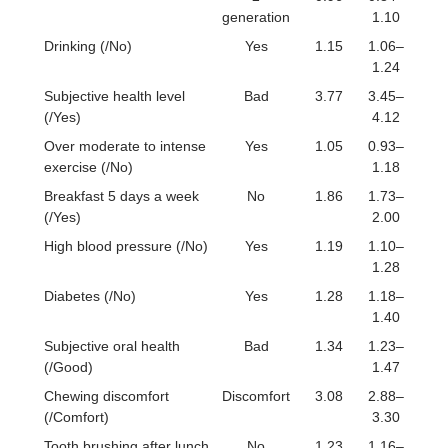
generation
1.10
Drinking (/No)
Yes
1.15
1.06–
1.24
Subjective health level
Bad
3.77
3.45–
(/Yes)
4.12
Over moderate to intense
Yes
1.05
0.93–
exercise (/No)
1.18
Breakfast 5 days a week
No
1.86
1.73–
(/Yes)
2.00
High blood pressure (/No)
Yes
1.19
1.10–
1.28
Diabetes (/No)
Yes
1.28
1.18–
1.40
Subjective oral health
Bad
1.34
1.23–
(/Good)
1.47
Chewing discomfort
Discomfort
3.08
2.88–
(/Comfort)
3.30
Tooth brushing after lunch
No
1.23
1.16–