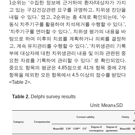
1순위는 ‘수집한 정보에 근거하여 환자/대상자가 가지
고 있는 구강건강관련 요구를 규명하고, 치위생 진단을
내릴 수 있다.’ 였고, 2순위는 총 4개로 확인되는데, ‘수
동식 치주기구를 활용하여 치석제거를 수행할 수 있다.’,
‘치주기구를 연마할 수 있다.’, 치위생 평가의 내용을 바
탕으로 하여 이후의 치료를 계획하거나 의뢰를 결정하
고, 계속 유지관리를 수행할 수 있다.’, ‘치위생관리 기록
부에 대상자에 대한 치위생관리 내용 및 이와 관련된 중
요한 자료를 기록하여 관리할 수 있다.’ 로 확인되었다.
중요도 항목의 평균은 4.85점으로 41개 항목 중에 2개
항목을 제외한 모든 항목에서 4.5 이상의 점수를 받았다
<Table 2>.
Table 2.
Delphi survey results
Unit: Mean±SD
Content validity
Clarity
d
Category
Competencies
Degree of
Degree of
†
Mean±SD
CVI*
CVR**
CV
Mean±SD
M
convergence
agreement