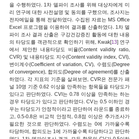
을 수행하였다. 1차 델파이 조사를 위해 대상자에게 미
리 연구에 대한 사전설명 및 동의를 구했으며, 조사지는
전자메일을 통해 전달하였다. 수집된 자료는 MS Office
Excel 프로그램을 이용하여 결과를 산출하였다. 1차 델
파이 조사 결과 산출은 구강건강증진 활동에 대한 내용
의 타당도를 객관적으로 확인하기 위해, Kwak[
13
] 연구
에서 제안한 내용타당도 비율(Content validity ratio,
CVR) 및 내용타당도 지수(Content validity index, CVI),
변이계수(Coefficient of variation, CV), 수렴도(Degree
of convergence), 합의도(Degree of agreement)를 산출
하였다. 각 지표의 기준을 살펴보면, CVR은 전문가 패
널 10명 기준 0.62 이상을 만족하는 항목들을 타당도가
있다고 판단하였다. CVI는 0.78 이상을 만족하는 하는
경우 타당도가 있다고 판단하였다. CV는 0.5 이하인 경
우는 타당도가 안정적이라고 판단하여 라운드를 종료하
고, 0.5-0.8은 비교적 안정적, 0.8점 이상은 추가조사가
필요한 것으로 판단하였다. 수렴도는 0에 가까울수록
타당하며, 합의도는 1에 가까울수록 타당하다고 판단하
였다. 1차 델파이조사 결과, 모든 항목의 CV가 0.5이하