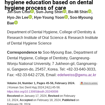
hygiene education based on dental
hygiene process of care
Jin-Sun Choi
, Sun-Jung Shin
, Bo-Mi Shin
,
Hyo-Jin Lee
, Hye-Young Yoon
, Soo-Myoung
Bae
Department of Dental Hygiene, College of Dentistry &
Research Institute of Oral Science & Research Institute
of Dental Hygiene Science
Correspondence to
Soo-Myoung Bae, Department of
Dental Hygiene, College of Dentistry, Gangneung-
Wonju National University, 7 Jukheon-gil, Gangnueng-
si, Gangwon-do, 25457, Korea. Tel: +82-33-640-3033,
Fax: +82-33-642-2726, Email:
edelweiss@gwnu.ac.kr
Volume 24, Number 1, Pages 45-56, February 2024.
J Korean Soc Dent Hyg 2024;24(1):45-56.
https://doi.org/10.13065/jksdh.20240006
Received
on January 17, 2024,
Revised
on February
13, 2024,
Accepted
on February 18, 2024,
Published
on
February 28, 2024.