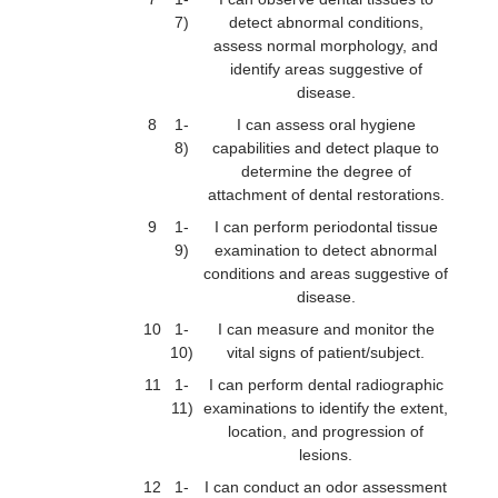
7)
detect abnormal conditions,
assess normal morphology, and
identify areas suggestive of
disease.
8
1-
I can assess oral hygiene
8)
capabilities and detect plaque to
determine the degree of
attachment of dental restorations.
9
1-
I can perform periodontal tissue
9)
examination to detect abnormal
conditions and areas suggestive of
disease.
10
1-
I can measure and monitor the
10)
vital signs of patient/subject.
11
1-
I can perform dental radiographic
11)
examinations to identify the extent,
location, and progression of
lesions.
12
1-
I can conduct an odor assessment