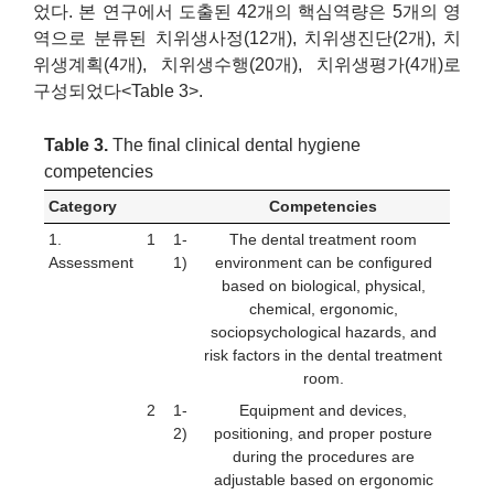
었다. 본 연구에서 도출된 42개의 핵심역량은 5개의 영
역으로 분류된 치위생사정(12개), 치위생진단(2개), 치
위생계획(4개), 치위생수행(20개), 치위생평가(4개)로
구성되었다<Table 3>.
Table 3.
The final clinical dental hygiene
competencies
Category
Competencies
1.
1
1-
The dental treatment room
Assessment
1)
environment can be configured
based on biological, physical,
chemical, ergonomic,
sociopsychological hazards, and
risk factors in the dental treatment
room.
2
1-
Equipment and devices,
2)
positioning, and proper posture
during the procedures are
adjustable based on ergonomic