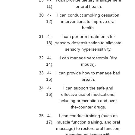
29
4-
I can provide dietary management
11)
for oral health.
30
4-
I can conduct smoking cessation
12)
interventions to improve oral
health.
31
4-
I can perform treatments for
13)
sensory desensitization to alleviate
sensory hypersensitivity.
32
4-
I can manage xerostomia (dry
14)
mouth).
33
4-
I can provide how to manage bad
15)
breath.
34
4-
I can support the safe and
16)
effective use of medications,
including prescription and over-
the-counter drugs.
35
4-
I can conduct training (such as
17)
muscle function training, and oral
massage) to restore oral function,
ensuring no issues with