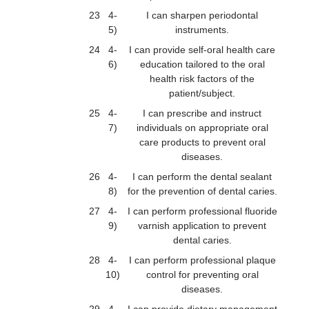
23
4-
I can sharpen periodontal
5)
instruments.
24
4-
I can provide self-oral health care
6)
education tailored to the oral
health risk factors of the
patient/subject.
25
4-
I can prescribe and instruct
7)
individuals on appropriate oral
care products to prevent oral
diseases.
26
4-
I can perform the dental sealant
8)
for the prevention of dental caries.
27
4-
I can perform professional fluoride
9)
varnish application to prevent
dental caries.
28
4-
I can perform professional plaque
10)
control for preventing oral
diseases.