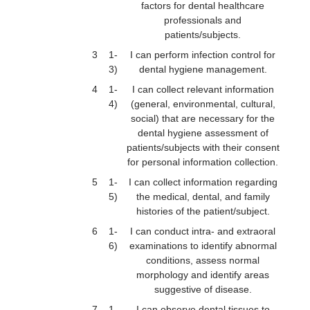
factors for dental healthcare
professionals and
patients/subjects.
3
1-
I can perform infection control for
3)
dental hygiene management.
4
1-
I can collect relevant information
4)
(general, environmental, cultural,
social) that are necessary for the
dental hygiene assessment of
patients/subjects with their consent
for personal information collection.
5
1-
I can collect information regarding
5)
the medical, dental, and family
histories of the patient/subject.
6
1-
I can conduct intra- and extraoral
6)
examinations to identify abnormal
conditions, assess normal
morphology and identify areas
suggestive of disease.
7
1-
I can observe dental tissues to