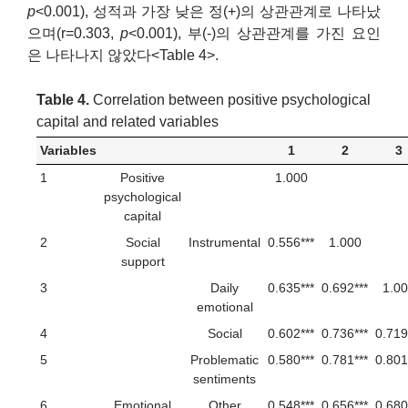
p
<0.001), 성적과 가장 낮은 정(+)의 상관관계로 나타났
으며(r=0.303,
p
<0.001), 부(-)의 상관관계를 가진 요인
은 나타나지 않았다<Table 4>.
Table 4.
Correlation between positive psychological
capital and related variables
Variables
1
2
3
1
Positive
1.000
psychological
capital
2
Social
Instrumental
0.556***
1.000
support
3
Daily
0.635***
0.692***
1.0
emotional
4
Social
0.602***
0.736***
0.719
5
Problematic
0.580***
0.781***
0.801
sentiments
6
Emotional
Other
0.548***
0.656***
0.680