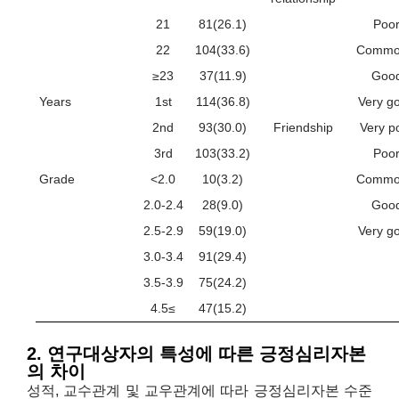
21
81(26.1)
Poo
22
104(33.6)
Commo
≥23
37(11.9)
Goo
Years
1st
114(36.8)
Very g
2nd
93(30.0)
Friendship
Very p
3rd
103(33.2)
Poo
Grade
<2.0
10(3.2)
Commo
2.0-2.4
28(9.0)
Goo
2.5-2.9
59(19.0)
Very g
3.0-3.4
91(29.4)
3.5-3.9
75(24.2)
4.5≤
47(15.2)
2. 연구대상자의 특성에 따른 긍정심리자본
의 차이
성적, 교수관계 및 교우관계에 따라 긍정심리자본 수준