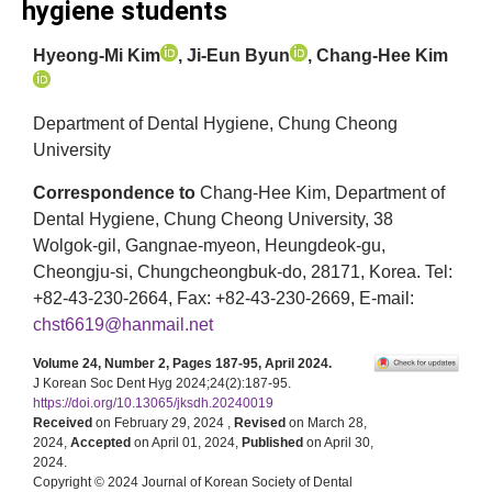
hygiene students
Hyeong-Mi Kim
, Ji-Eun Byun
, Chang-Hee Kim
Department of Dental Hygiene, Chung Cheong
University
Correspondence to
Chang-Hee Kim, Department of
Dental Hygiene, Chung Cheong University, 38
Wolgok-gil, Gangnae-myeon, Heungdeok-gu,
Cheongju-si, Chungcheongbuk-do, 28171, Korea. Tel:
+82-43-230-2664, Fax: +82-43-230-2669, E-mail:
chst6619@hanmail.net
Volume 24, Number 2, Pages 187-95, April 2024.
J Korean Soc Dent Hyg 2024;24(2):187-95.
https://doi.org/10.13065/jksdh.20240019
Received
on February 29, 2024 ,
Revised
on March 28,
2024,
Accepted
on April 01, 2024,
Published
on April 30,
2024.
Copyright © 2024 Journal of Korean Society of Dental