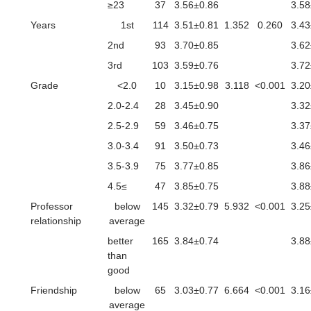
≥23
37
3.56±0.86
3.58
Years
1st
114
3.51±0.81
1.352
0.260
3.43
2nd
93
3.70±0.85
3.62
3rd
103
3.59±0.76
3.72
Grade
<2.0
10
3.15±0.98
3.118
<0.001
3.20
2.0-2.4
28
3.45±0.90
3.32
2.5-2.9
59
3.46±0.75
3.37
3.0-3.4
91
3.50±0.73
3.46
3.5-3.9
75
3.77±0.85
3.86
4.5≤
47
3.85±0.75
3.88
Professor
below
145
3.32±0.79
5.932
<0.001
3.25
relationship
average
better
165
3.84±0.74
3.88
than
good
Friendship
below
65
3.03±0.77
6.664
<0.001
3.16
average