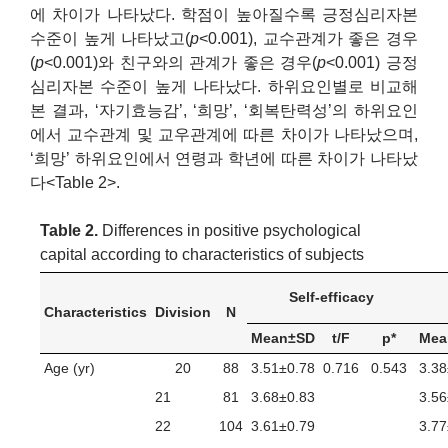
에 차이가 나타났다. 학점이 높아질수록 긍정심리자본
수준이 높게 나타났고(
p
<0.001), 교수관계가 좋은 경우
(
p
<0.001)와 친구와의 관계가 좋은 경우(
p
<0.001) 긍정
심리자본 수준이 높게 나타났다. 하위요인별로 비교해
본 결과, ‘자기효능감’, ‘희망’, ‘회복탄력성’의 하위요인
에서 교수관계 및 교우관계에 따른 차이가 나타났으며,
‘희망’ 하위요인에서 연령과 학년에 따른 차이가 나타났
다<Table 2>.
Table 2.
Differences in positive psychological
capital according to characteristics of subjects
Self-efficacy
Characteristics
Division
N
Mean±SD
t/F
p*
Mea
Age (yr)
20
88
3.51±0.78
0.716
0.543
3.38
21
81
3.68±0.83
3.56
22
104
3.61±0.79
3.77