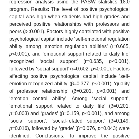
regression analysis using the PASW statistics 18.0
program. Results: The level of positive psychological
capital was high when students had high grades and
perceived positive relationships with professors and
peers (
p
<0.001). Factors highly correlated with positive
psychological capital include ‘self-emotional regulation
ability’ among ‘emotion regulation abilities’ (r=0.665,
p
<0.001), and ‘emotional support related to daily life’
recognized ‘social support’ (r=0.635,
p
<0.001),
followed by ‘social support’ (r=0.602,
p
<0.001). Factors
affecting positive psychological capital include ‘self-
emotion recognized ability’ (β=0.377,
p
<0.001), ‘quality
of professor relationship’ (β=0.201,
p
<0.001), and
‘emotion control ability’. Among ‘social support’,
‘emotional support related to daily life’ (β=0.201,
p
=0.003) and ‘grades’ (β=0.159,
p
<0.001), and among
‘social support’, ‘social-related support’ (β=0.149,
p
=0.016), followed by ‘grade’ (β=0.076,
p
=0.043) were
identified. Conclusions: To improve the positive