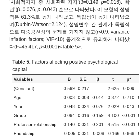
‘사회적지지’ 중 ‘사회관련 지지’(β=0.149,
p
=0.016), ‘학
년’(β=0.076,
p
=0.043) 순으로 나타났다. 이 모형의 설명
력은 61.3%로 높게 나타났고, 독립성이 높게 나타났으
며(Durbin-Watson=2.124), 설명변수 간 관계가 독립적
으로 다중공선성의 문제를 가지지 않고(r<0.9, variance
inflation factors; VIF<10) 통계적으로 유의하게 나타났
다(F=45.417,
p
<0.001)<Table 5>.
Table 5.
Factors affecting positive psychological
capital
Variables
B
S.E.
β
t
p*
(Constant)
0.569
0.217
2.625
0.009
Age
0.003
0.008
0.014
0.372
0.710
Year
0.048
0.024
0.076
2.029
0.043
Grade
0.064
0.016
0.159
4.100
<0.001
Professor relationship
0.140
0.031
0.201
4.515
<0.001
Friendship
-0.005
0.031
-0.008
-0.166
0.868