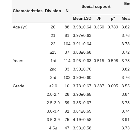
Em
Social support
Characteristics
Division
N
Mean±SD
t/F
p*
Mea
Age (yr)
20
88
3.98±0.64
0.350
0.789
3.82
21
81
3.97±0.63
3.76
22
104
3.91±0.64
3.78
≥23
37
3.88±0.68
3.72
Years
1st
114
3.95±0.63
0.515
0.598
3.78
2nd
93
3.99±0.70
3.82
3rd
103
3.90±0.60
3.76
Grade
<2.0
10
3.73±0.67
3.387
0.005
3.55
2.0-2.4
28
3.90±0.65
3.84
2.5-2.9
59
3.85±0.67
3.73
3.0-3.4
91
3.84±0.65
3.74
3.5-3.9
75
4.19±0.58
3.91
4.5≤
47
3.93±0.58
3.73