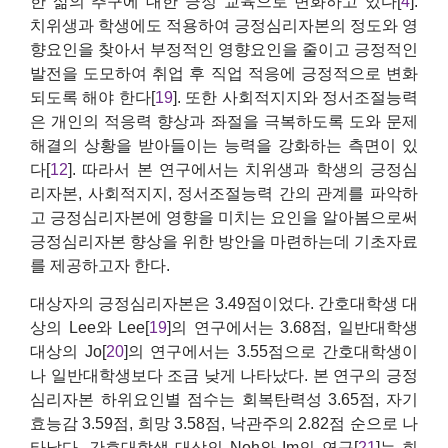
한 삶의 추구에 대한 긍정 교육으로 변화하고 있다[
4
].
치위생과 학생에도 적용하여 긍정심리자본의 정도와 영
향요인을 찾아서 부정적인 영향요인을 줄이고 긍정적인
발전을 도모하여 취업 후 직업 적응에 긍정적으로 변화
되도록 해야 한다[
19
]. 또한 사회적지지와 정서조절능력
은 개인의 적응력 향상과 좌절을 극복하도록 도와 문제
해결의 상황을 받아들이는 능력을 강화하는 측면이 있
다[
12
]. 따라서 본 연구에서는 치위생과 학생의 긍정심
리자본, 사회적지지, 정서조절능력 간의 관계를 파악하
고 긍정심리자본에 영향을 미치는 요인을 알아봄으로써
긍정심리자본 향상을 위한 방안을 마련하는데 기초자료
를 제공하고자 한다.
대상자의 긍정심리자본은 3.49점이었다. 간호대학생 대
상의 Lee와 Lee[
19
]의 연구에서는 3.68점, 일반대학생
대상의 Jo[
20
]의 연구에서는 3.55점으로 간호대학생이
나 일반대학생보다 조금 낮게 나타났다. 본 연구의 긍정
심리자본 하위요인별 점수는 회복탄력성 3.65점, 자기
효능감 3.59점, 희망 3.58점, 낙관주의 2.82점 순으로 나
타났다. 간호대학생 대상의 Noh와 Im의 연구[
21
]는 희