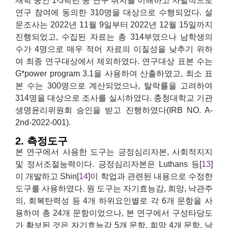
재학 중인 1-3학년 중 연구 취지를 이해하고 자발적으로
연구 참여에 동의한 310명을 대상으로 수행되었다. 설
문조사는 2022년 11월 9일부터 2022년 12월 15일까지
진행되었고, 수집된 자료는 총 314부였으나 남학생의
수가 4명으로 매우 적어 자료의 이질성을 낮추기 위하
여 최종 연구대상에서 제외하였다. 연구대상 표본 수는
G*power program 3.1을 사용하여 산출하였고, 최소 표
본 수는 300명으로 계산되었으나, 탈락률을 고려하여
314명을 대상으로 조사를 실시하였다. 충청대학교 기관
생명윤리위원회 승인을 받고 진행하였다(IRB NO. A-
2nd-2022-001).
2. 측정도구
본 연구에서 사용한 도구는 긍정심리자본, 사회적지지
및 정서조절능력이다. 긍정심리자본은 Luthans 등[
13
]
이 개발하고 Shin[
14
]이 학업과 관련된 내용으로 수정한
도구를 사용하였다. 원 도구는 자기효능감, 희망, 낙관주
의, 회복탄력성 등 4개 하위요인별로 각 6개 문항을 사
용하여 총 24개 문항이었으나, 본 연구에서 구성타당도
가 확보된 것은 자기효능감 5개 문항, 희망 4개 문항, 낙