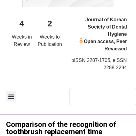
Journal of Korean
4
2
Society of Dental
Hygiene
Weeks in
Weeks to
Open access, Peer
Review
Publication
Reviewed
pISSN 2287-1705, eISSN
2288-2294
Original Article
Comparison of the recognition of
toothbrush replacement time