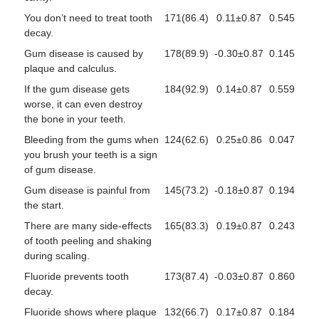
You don’t need to treat tooth
171(86.4)
0.11±0.87
0.545
decay.
Gum disease is caused by
178(89.9)
-0.30±0.87
0.145
plaque and calculus.
If the gum disease gets
184(92.9)
0.14±0.87
0.559
worse, it can even destroy
the bone in your teeth.
Bleeding from the gums when
124(62.6)
0.25±0.86
0.047
you brush your teeth is a sign
of gum disease.
Gum disease is painful from
145(73.2)
-0.18±0.87
0.194
the start.
There are many side-effects
165(83.3)
0.19±0.87
0.243
of tooth peeling and shaking
during scaling.
Fluoride prevents tooth
173(87.4)
-0.03±0.87
0.860
decay.
Fluoride shows where plaque
132(66.7)
0.17±0.87
0.184