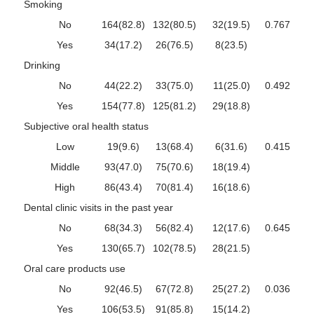
Smoking
No
164(82.8)
132(80.5)
32(19.5)
0.767
Yes
34(17.2)
26(76.5)
8(23.5)
Drinking
No
44(22.2)
33(75.0)
11(25.0)
0.492
Yes
154(77.8)
125(81.2)
29(18.8)
Subjective oral health status
Low
19(9.6)
13(68.4)
6(31.6)
0.415
Middle
93(47.0)
75(70.6)
18(19.4)
High
86(43.4)
70(81.4)
16(18.6)
Dental clinic visits in the past year
No
68(34.3)
56(82.4)
12(17.6)
0.645
Yes
130(65.7)
102(78.5)
28(21.5)
Oral care products use
No
92(46.5)
67(72.8)
25(27.2)
0.036
Yes
106(53.5)
91(85.8)
15(14.2)