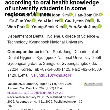
according to oral health knowledge
of university students in some
regions of Korea
Seung-Yeon Wi
, Yea-Hoon Kim
, Han-Bom Oh
, Ga-Eun Yoo
, You-Ha Lee
, Ga-Hyeon Oh
, Ji-
Won Park
, Young-Seok Kim
, Yun-Sook Jung
Department of Dental Hygiene, College of Science &
Technology, Kyungpook National University
Correspondence to
Yun-Sook Jung, Department of
Dental Hygiene, Kyungpook National University, 2559
Gyeongsang-daero, Sangju-si, Gyeongsangbuk-do,
37224, Korea. Tel: +82-54-530-1425, Fax: +82-54-530-
1429, E-mail:
ysjung0313@knu.ac.kr
Volume 25, Number 2, Pages 171-9, April 2025.
J Korean Soc Dent Hyg 2025;25(2):171-9.
https://doi.org/10.13065/jksdh.2025.25.2.9
Received
on January 21, 2025,
Revised
on March 30,
2025,
Accepted
on April 11, 2025,
Published
on April 30,
2025.