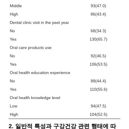
Middle
93(47.0)
High
86(43.4)
Dental clinic visit in the past year
No
68(34.3)
Yes
130(65.7)
Oral care products use
No
92(46.5)
Yes
106(53.5)
Oral health education experience
No
88(44.4)
Yes
110(55.6)
Oral health knowledge level
Low
94(47.5)
High
104(52.5)
2. 일반적 특성과 구강건강 관련 행태에 따