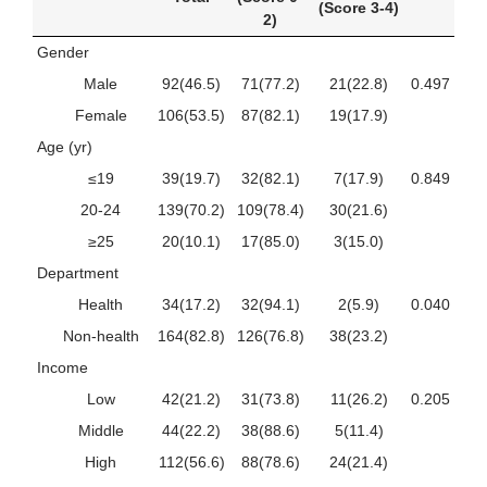
(Score 3-4)
2)
Gender
Male
92(46.5)
71(77.2)
21(22.8)
0.497
Female
106(53.5)
87(82.1)
19(17.9)
Age (yr)
≤19
39(19.7)
32(82.1)
7(17.9)
0.849
20-24
139(70.2)
109(78.4)
30(21.6)
≥25
20(10.1)
17(85.0)
3(15.0)
Department
Health
34(17.2)
32(94.1)
2(5.9)
0.040
Non-health
164(82.8)
126(76.8)
38(23.2)
Income
Low
42(21.2)
31(73.8)
11(26.2)
0.205
Middle
44(22.2)
38(88.6)
5(11.4)
High
112(56.6)
88(78.6)
24(21.4)