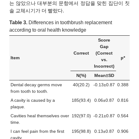
는 않았으나 대부분의 문항에서 정답을 맞힌 집단이 칫
솔 교체시기가 더 빨랐다.
Table 3.
Differences in toothbrush replacement
according to oral health knowledge
Score
Gap
Correct
(Correct
Item
p*
vs.
Incorrect)
N(%)
Mean±SD
Dental decay germs move
40(20.2)
-0.13±0.87
0.388
from tooth to tooth.
A cavity is caused by a
185(93.4)
0.06±0.87
0.816
plaque.
Cavities heal themselves over
192(97.0)
-0.21±0.87
0.564
time.
I can feel pain from the first
195(98.8)
0.13±0.87
0.906
cavity.