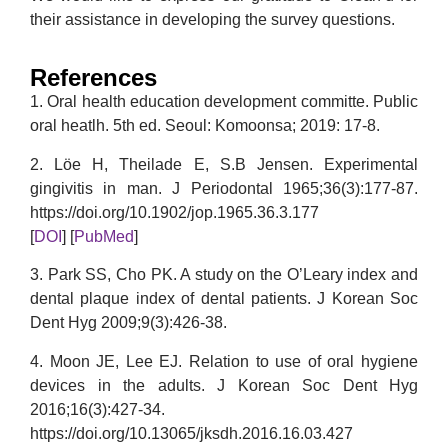
their assistance in developing the survey questions.
References
1. Oral health education development committe. Public
oral heatlh. 5th ed. Seoul: Komoonsa; 2019: 17-8.
2. Löe H, Theilade E, S.B Jensen. Experimental
gingivitis in man. J Periodontal 1965;36(3):177-87.
https://doi.org/10.1902/jop.1965.36.3.177
[
DOI
] [
PubMed
]
3. Park SS, Cho PK. A study on the O’Leary index and
dental plaque index of dental patients. J Korean Soc
Dent Hyg 2009;9(3):426-38.
4. Moon JE, Lee EJ. Relation to use of oral hygiene
devices in the adults. J Korean Soc Dent Hyg
2016;16(3):427-34.
https://doi.org/10.13065/jksdh.2016.16.03.427