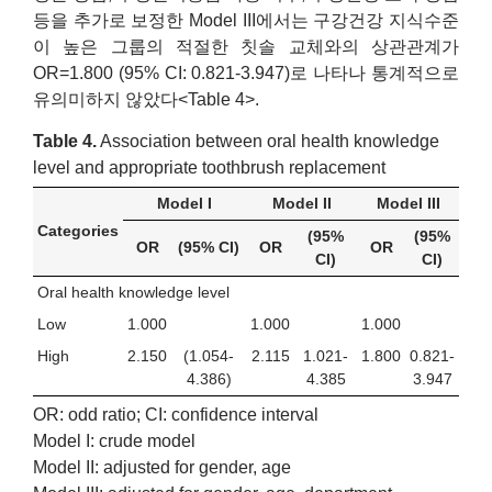
등을 추가로 보정한 Model III에서는 구강건강 지식수준
이 높은 그룹의 적절한 칫솔 교체와의 상관관계가
OR=1.800 (95% CI: 0.821-3.947)로 나타나 통계적으로
유의미하지 않았다<Table 4>.
Table 4.
Association between oral health knowledge
level and appropriate toothbrush replacement
Model I
Model II
Model III
Categories
(95%
(95%
OR
(95% CI)
OR
OR
CI)
CI)
Oral health knowledge level
Low
1.000
1.000
1.000
High
2.150
(1.054-
2.115
1.021-
1.800
0.821-
4.386)
4.385
3.947
OR: odd ratio; CI: confidence interval
Model I: crude model
Model II: adjusted for gender, age