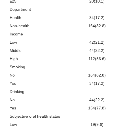
≥25
20(10.1)
Department
Health
34(17.2)
Non-health
164(82.8)
Income
Low
42(21.2)
Middle
44(22.2)
High
112(56.6)
Smoking
No
164(82.8)
Yes
34(17.2)
Drinking
No
44(22.2)
Yes
154(77.8)
Subjective oral health status
Low
19(9.6)