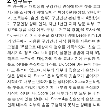
2. 연구도구
본 연구에서 대학생의 구강건강 인식에 따른 칫솔 교체
시기를 조사하기 위해 일반적 특성 6문항(성별, 연령, 학
과, 소득분위, 흡연, 음주), 구강건강 관련 행태 4문항(자
가 구강건강 상태 인식, 지난 1년간 치과 방문 여부, 구
강관리용품 사용 여부, 구강 보건교육 경험)을 조사하였
다. 구강건강 지식수준을 조사하기 위해 Lee와 Kim[13]
의 연구에서 사용한 구강건강 지식 항목을 사용하여 최
고점을 15점으로 대상자의 점수를 기록하였다. 칫솔 교
체시기의 경우 Conforti 등[14] 설명한 방법에 따라 5점
척도로 구분하여 대상자의 칫솔 교체시기에 근접한 칫
솔모 상태를 수집하였다<Fig. 1>. Score 0은 눈에 띄는
마모 흔적이 없으며, 내부와 외부에 칫솔모가 손상되지
않은 상태이다. Score 1은 바깥쪽의 칫솔모가 벌어지기
시작하고 내부는 변화가 없는 상태이다. Score 2는 바깥
쪽 칫솔모 다발이 벌어지며, 내부의 칫솔모도 손상되기
시작한 상태이다. Score 3은 내부와 외부 모두 눈에 띄
는 손상에 있는 상태이다. Score 4는 칫솔모의 손상으로
인해 내부와 외부의 솔을 구별하지 못하는 상태를 나타