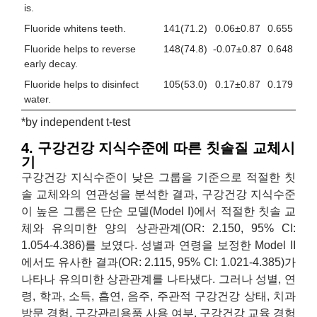
is.
Fluoride whitens teeth.
141(71.2)
0.06±0.87
0.655
Fluoride helps to reverse
148(74.8)
-0.07±0.87
0.648
early decay.
Fluoride helps to disinfect
105(53.0)
0.17±0.87
0.179
water.
*by independent t-test
4. 구강건강 지식수준에 따른 칫솔질 교체시
기
구강건강 지식수준이 낮은 그룹을 기준으로 적절한 칫
솔 교체와의 연관성을 분석한 결과, 구강건강 지식수준
이 높은 그룹은 단순 모델(Model I)에서 적절한 칫솔 교
체와 유의미한 양의 상관관계(OR: 2.150, 95% CI:
1.054-4.386)를 보였다. 성별과 연령을 보정한 Model II
에서도 유사한 결과(OR: 2.115, 95% CI: 1.021-4.385)가
나타나 유의미한 상관관계를 나타냈다. 그러나 성별, 연
령, 학과, 소득, 흡연, 음주, 주관적 구강건강 상태, 치과
방문 경험, 구강관리용품 사용 여부, 구강건강 교육 경험