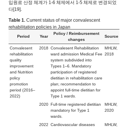
입원료 산정 체계가 1-6 체제에서 1-5 체제로 변경되었
다[19].
Table 1.
Current status of major convalescent
rehabilitation policies in Japan
Policy / Reimbursement
Period
Year
Source
changes
Convalesent
2018
Convalesent Rehabilitation
MHLW,
rehabilitation
ward admission Medical Fee
2018
quality
system subdivided into
improvement
Types 1–6. Mandatory
and Nutrition
participation of registered
policy
dietitian in rehabilitation care
promotion
plan; recommendation to
period (2016–
appoint full-time dietitian for
2022)
Type 1 wards.
2020
Full-time registered dietitian
MHLW,
mandatory for Type 1
2020
wards.
2022
Cardiovascular diseases
MHLW,