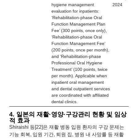
hygiene management
2024
evaluation for inpatients:
‘Rehabilitation-phase Oral
Function Management Plan
Fee’ (300 points, once only),
‘Rehabilitation-phase Oral
Function Management Fee’
(200 points, once per month),
and ‘Rehabilitation-phase
Professional Oral Hygiene
Treatment’ (100 points, twice
per month). Applicable when
inpatient oral management
and dental outpatient services
are coordinated with affiliated
dental clinics.
4. 일본의 재활·영양·구강관리 현황 및 임상
적 효과
Shiraishi 등[22]은 재활 병동 입원 환자의 구강 문제는
기능 회복, 입원 기간, 퇴원 집, 병원 내 사망률 등 재활