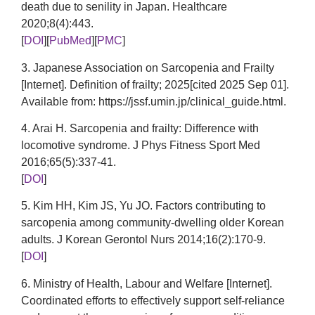
death due to senility in Japan. Healthcare
2020;8(4):443.
[
DOI
][
PubMed
][
PMC
]
3. Japanese Association on Sarcopenia and Frailty
[Internet]. Definition of frailty; 2025[cited 2025 Sep 01].
Available from: https://jssf.umin.jp/clinical_guide.html.
4. Arai H. Sarcopenia and frailty: Difference with
locomotive syndrome. J Phys Fitness Sport Med
2016;65(5):337-41.
[
DOI
]
5. Kim HH, Kim JS, Yu JO. Factors contributing to
sarcopenia among community-dwelling older Korean
adults. J Korean Gerontol Nurs 2014;16(2):170-9.
[
DOI
]
6. Ministry of Health, Labour and Welfare [Internet].
Coordinated efforts to effectively support self-reliance