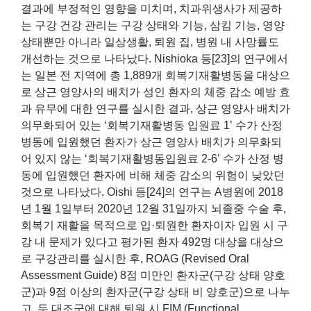
결과에 부정적인 영향을 미치며, 치과위생사가 제공하
는 구강 건강 관리는 구강 상태와 기능, 삼킴 기능, 영양
상태뿐만 아니라 일상생활, 퇴원 집, 병원 내 사망률도
개선하는 것으로 나타났다. Nishioka 등[23]의 연구에서
는 일본 전 지역에 총 1,889개 회복기재활병동을 대상으
로 상근 영양사의 배치가 성인 환자의 체중 감소 예방 효
과 유무에 대한 연구를 실시한 결과, 상근 영양사 배치가
의무화되어 있는 ‘회복기재활병동 입원료 1’ 수가 산정
병동에 입원했던 환자가 상근 영양사 배치가 의무화되
어 있지 않는 ‘회복기재활병동입원료 2-6’ 수가 산정 병
동에 입원했던 환자에 비해 체중 감소의 위험이 낮았던
것으로 나타났다. Oishi 등[24]의 연구는 A병원에 2018
년 1월 1일부터 2020년 12월 31일까지 뇌졸중 수술 후,
회복기 재활을 목적으로 입·퇴원한 환자이자 입원 시 구
강 내 문제가 있다고 평가된 환자 492명 대상을 대상으
로 구강관리를 실시한 후, ROAG (Revised Oral
Assessment Guide) 8점 미만인 환자군(구강 상태 양호
군)과 9점 이상의 환자군(구강 상태 비 양호군)으로 나누
고, 두 대조군에 대해 퇴원 시 FIM (Functional