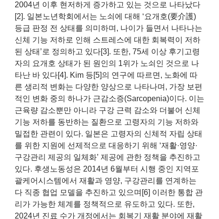
2004년 이후 현저하게 증가하고 있는 것으로 나타났다
[2]. 일본노년학회에서는 노쇠에 대해 ‘요개호(要介護)
등급 판정 전 상태를 의미하며, 나이가 들면서 나타나는
신체 기능 저하로 인해 스트레스에 대한 회복력이 저하
된 상태’로 정의하고 있다[3]. 또한, 75세 이상 후기고령
자의 요개호 상태가 된 원인의 1위가 노쇠인 것으로 나
타난 바 있다[4]. Kim 등[5]의 연구에 따르면, 노화에 따
른 생리적 변화는 다양한 양상으로 나타나며, 가장 보편
적인 변화 중의 하나가 근감소증(Sarcopenia)이다. 이는
근육량 감소뿐만 아니라 구강 근력 감소와 더불어 신체
기능 저하를 동반하는 질환으로 고령자의 기능 저하와
밀접한 관련이 있다. 일본은 고령자의 신체적 자립 상태
를 위한 지원에 선제적으로 대응하기 위해 ‘재활·영양·
구강관리 제공의 일체화’ 제공에 관한 정책을 추진하고
있다. 후생노동성은 2014년 6월부터 시행 중인 지역포
괄케어시스템에서 재활과 영양, 구강관리를 연계하는
다 직종 협업 모델을 추진하고 있으며[6] 이러한 통합 관
리가 가능한 체계를 정책적으로 유도하고 있다. 또한,
2024년 진료 수가 개정에서는 회복기 재활 분야에 재활