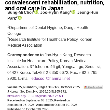
convalescent rehabilitation, nutrition,
and oral care in Japan
1
2
Sung-Mi Choi
, Joo-Hyun Kang
, Jeong-Hun
2
Park
1
Department of Dental Hygiene, Daegu Health
College
2
Research Institute for Healthcare Policy, Korean
Medical Association
Correspondence to
Joo-Hyun Kang, Research
Institute for Healthcare Policy, Korean Medical
Association. 37 Ichon-ro 46-gil, Yongsan-gu, Seoul-si,
04427 Korea. Tel:+82-2-6350-6672, Fax:＋82-2-795-
2900, E-mail:
educodi@hanmail.net
Volume 25, Number 5, Pages 365-372, October 2025.
J Korean Soc Dent Hyg 2025;25(5):365-372.
https://doi.org/10.13065/jksdh.2025.25.5.1
Received
on September 03, 2025,
Revised
on
September 26, 2025,
Accepted
on October 10, 2025,
Published
on October 30, 2025.