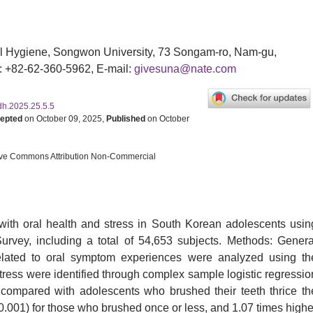
l Hygiene, Songwon University, 73 Songam-ro, Nam-gu,
: +82-62-360-5962, E-mail:
givesuna@nate.com
sdh.2025.25.5.5
epted
on October 09, 2025,
Published
on October
eative Commons Attribution Non-Commercial
with oral health and stress in South Korean adolescents usin
rvey, including a total of 54,653 subjects. Methods: Genera
 related to oral symptom experiences were analyzed using th
tress were identified through complex sample logistic regressio
, compared with adolescents who brushed their teeth thrice th
0.001) for those who brushed once or less, and 1.07 times highe