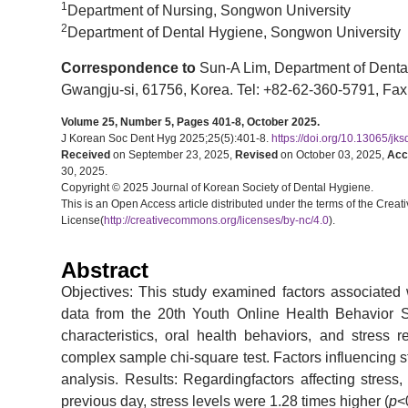
1
Department of Nursing, Songwon University
2
Department of Dental Hygiene, Songwon University
Correspondence to
Sun-A Lim, Department of Denta
Gwangju-si, 61756, Korea. Tel: +82-62-360-5791, Fax
Volume 25, Number 5, Pages 401-8, October 2025.
J Korean Soc Dent Hyg 2025;25(5):401-8.
https://doi.org/10.13065/jk
Received
on September 23, 2025,
Revised
on October 03, 2025,
Acc
30, 2025.
Copyright © 2025 Journal of Korean Society of Dental Hygiene.
This is an Open Access article distributed under the terms of the Cr
License(
http://creativecommons.org/licenses/by-nc/4.0
).
Abstract
Objectives: This study examined factors associated 
data from the 20th Youth Online Health Behavior Su
characteristics, oral health behaviors, and stress
complex sample chi-square test. Factors influencing s
analysis. Results: Regardingfactors affecting stress
previous day, stress levels were 1.28 times higher (
p
<