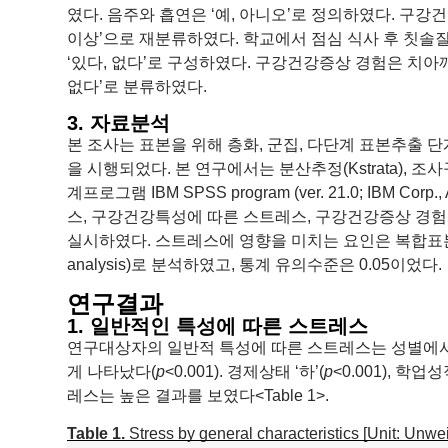
였다. 음주와 흡연은 ‘예, 아니오’로 정의하였다. 구강건
이상’으로 재분류하였다. 학교에서 점심 식사 후 칫솔질
‘있다, 없다’로 구성하였다. 구강건강증상 경험은 치아
없다’로 분류하였다.
3. 자료분석
본 조사는 표본을 위해 층화, 군집, 다단계 표본추출 
을 시행되었다. 본 연구에서는 분산추정(Kstrata), 조
계프로그램 IBM SPSS program (ver. 21.0; IBM 
스, 구강건강특성에 따른 스트레스, 구강건강증상 경험에 따른 스
실시하였다. 스트레스에 영향을 미치는 요인은 복합표본 로지스틱회
analysis)로 분석하였고, 통계 유의수준은 0.05이었다.
연구결과
1. 일반적인 특성에 따른 스트레스
연구대상자의 일반적 특성에 따른 스트레스는 성별에서
게 나타났다(
p
<0.001). 경제상태 ‘하’(
p
<0.001), 학업성적
레스는 높은 결과를 보였다<Table 1>.
Table 1.
Stress by general characteristics [Unit: Unwe