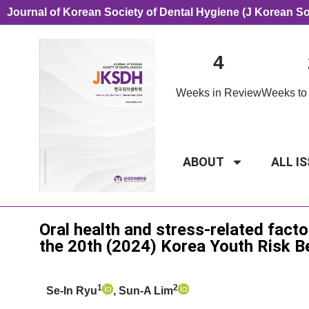
Journal of Korean Society of Dental Hygiene (J Korean S
4
Weeks in Review
Weeks to 
ABOUT
ALL I
Original Article
Oral health and stress-related fact
the 20th (2024) Korea Youth Risk 
1
2
Se-In Ryu
, Sun-A Lim