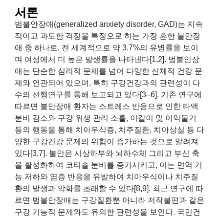
서론
범불안장애(generalized anxiety disorder, GAD)는 지속
적이고 과도한 걱정을 특징으로 하는 가장 흔한 불안장
애 중 하나로, 전 세계적으로 약 3.7%의 유병률을 보이
며 여성에서 더 높은 발생률을 나타낸다[1,2]. 범불안장
애는 단순한 심리적 문제를 넘어 다양한 신체적 건강 문
제와 연관되어 있으며, 특히 구강건강과의 관련성이 다
수의 선행연구를 통해 보고되고 있다[3–6]. 기존 연구에
따르면 불안장애 환자는 스트레스 반응으로 인한 타액
분비 감소와 구강 위생 관리 소홀, 이갈이 및 이악물기
등의 행동을 통해 치아우식증, 치주질환, 치아상실 등 다
양한 구강건강 문제의 위험이 증가하는 것으로 알려져
있다[3,7]. 불안은 시상하부와 뇌하수체 그리고 부신 축
을 활성화하여 코티솔 분비를 증가시키고, 이는 면역 기
능 저하와 염증 반응을 유발하여 치아우식이나 치주질
환의 발생과 악화를 초래할 수 있다[8,9]. 최근 연구에 따
르면 범불안장애는 구강질환뿐 아니라 저작불편과 같은
구강 기능적 문제와도 유의한 관련성을 보인다. 국민건