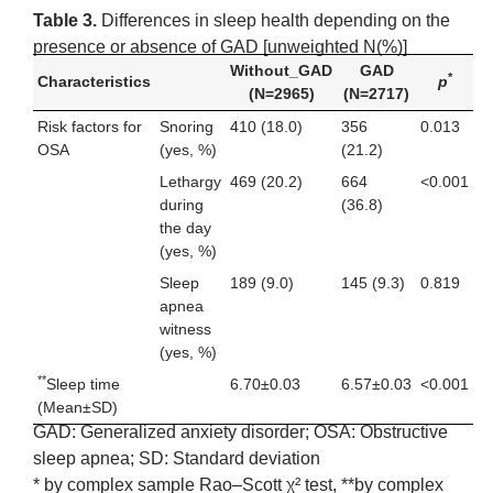
Table 3.
Differences in sleep health depending on the
presence or absence of GAD [unweighted N(%)]
Without_GAD
GAD
*
Characteristics
p
(N=2965)
(N=2717)
Risk factors for
Snoring
410 (18.0)
356
0.013
OSA
(yes, %)
(21.2)
Lethargy
469 (20.2)
664
<0.001
during
(36.8)
the day
(yes, %)
Sleep
189 (9.0)
145 (9.3)
0.819
apnea
witness
(yes, %)
**
Sleep time
6.70±0.03
6.57±0.03
<0.001
(Mean±SD)
GAD: Generalized anxiety disorder; OSA: Obstructive
sleep apnea; SD: Standard deviation
* by complex sample Rao–Scott χ² test, **by complex