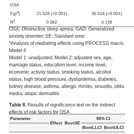
OSA
b
F(
p
)
21.528 (<0.001)
36.524 (<0.001)
2
R
0.082
0.138
OSA; Obstructive sleep apnea; GAD: Generalized
anxiety disorder; SE: Standard error
*Analysis of mediating effects using PROCESS macro
Model 4
Model 1: unadjusted; Model 2: adjusted sex, age,
marriage status, education level, income level,
economic activity status, smoking status, alcohol
status, high blood pressure, dyslipidemia, diabetes,
kidney disease, asthma, allergic rhinitis, sinusitis, otitis
media, atopic dermatitis
Table 8.
Results of significance test on the indirect
effects of risk factors for OSA
Parameter
95% CI
Effect
BootSE
BootLLCI
BootULCI