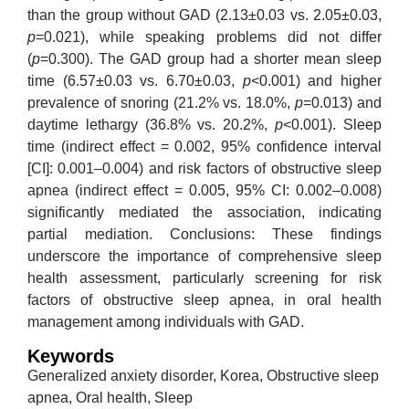
than the group without GAD (2.13±0.03 vs. 2.05±0.03,
p
=0.021), while speaking problems did not differ
(
p
=0.300). The GAD group had a shorter mean sleep
time (6.57±0.03 vs. 6.70±0.03,
p
<0.001) and higher
prevalence of snoring (21.2% vs. 18.0%,
p
=0.013) and
daytime lethargy (36.8% vs. 20.2%,
p
<0.001). Sleep
time (indirect effect = 0.002, 95% confidence interval
[CI]: 0.001–0.004) and risk factors of obstructive sleep
apnea (indirect effect = 0.005, 95% CI: 0.002–0.008)
significantly mediated the association, indicating
partial mediation. Conclusions: These findings
underscore the importance of comprehensive sleep
health assessment, particularly screening for risk
factors of obstructive sleep apnea, in oral health
management among individuals with GAD.
Keywords
Generalized anxiety disorder, Korea, Obstructive sleep
apnea, Oral health, Sleep