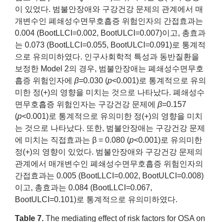
이 있었다. 범불안장애와 구강건강 문제의 관계에서 매
개변수인 폐쇄성수면무호흡증 위험인자의 간접효과는
0.004 (BootLLCI=0.002, BootULCI=0.007)이고, 총효과
는 0.073 (BootLLCI=0.055, BootULCI=0.091)로 통계적
으로 유의미하였다. 인구사회학적 특성과 동반질환을
보정한 Model 2의 경우, 범불안장애는 폐쇄성수면무호
흡증 위험인자에
β
=0.030 (
p
<0.001)로 통계적으로 유의
미한 정(+)의 영향을 미치는 것으로 나타났다. 폐쇄성수
면무호흡증 위험인자는 구강건강 문제에
β
=0.157
(
p
<0.001)로 통계적으로 유의미한 정(+)의 영향을 미치
는 것으로 나타났다. 또한, 범불안장애는 구강건강 문제
에 미치는 직접효과는 β = 0.080 (
p
<0.001)로 유의미한
정(+)의 영향이 있었다. 범불안장애와 구강건강 문제의
관계에서 매개변수인 폐쇄성수면무호흡증 위험인자의
간접효과는 0.005 (BootLLCI=0.002, BootULCI=0.008)
이고, 총효과는 0.084 (BootLLCI=0.067,
BootULCI=0.101)로 통계적으로 유의미하였다.
Table 7.
The mediating effect of risk factors for OSA on