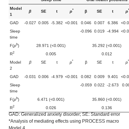
Model
*
β
SE
t
p
β
SE
t
p
1
GAD
-0.027
0.005
-5.382
<0.001
0.046
0.007
6.386
<0.
Sleep
-0.096
0.019
-4.994
<0.
time
b
F(
p
)
28.971 (<0.001)
35.292 (<0.001)
2
R
0.005
0.012
*
*
Model
β
SE
t
p
β
SE
t
p
2
GAD
-0.031
0.006
-4.979
<0.001
0.082
0.009
9.401
<0.
Sleep
-0.059
0.022
-2.673
0.0
time
b
F(
p
)
6.471 (<0.001)
35.860 (<0.001)
2
R
0.026
0.136
GAD: Generalized anxiety disorder; SE: Standard error
*Analysis of mediating effects using PROCESS macro
Model 4