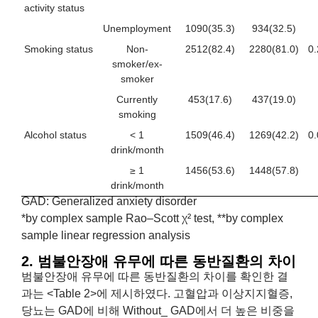
activity status
Unemployment
1090(35.3)
934(32.5)
Smoking status
Non-
2512(82.4)
2280(81.0)
0
smoker/ex-
smoker
Currently
453(17.6)
437(19.0)
smoking
Alcohol status
< 1
1509(46.4)
1269(42.2)
0
drink/month
≥ 1
1456(53.6)
1448(57.8)
drink/month
GAD: Generalized anxiety disorder
*by complex sample Rao–Scott χ² test, **by complex
sample linear regression analysis
2. 범불안장애 유무에 따른 동반질환의 차이
범불안장애 유무에 따른 동반질환의 차이를 확인한 결
과는 <Table 2>에 제시하였다. 고혈압과 이상지지혈증,
당뇨는 GAD에 비해 Without_ GAD에서 더 높은 비중을