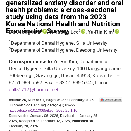
generalized anxiety disorder and oral
health problems: a cross-sectional
study using data from the 2023
Korea National Health and Nutrition
Examination Survey
1
2
1
Da-Jeong Kim
, Ji-Young Lee
, Yu-Rin Kim
1
Department of Dental Hygiene, Silla University
2
Department of Dental Hygiene, Daedong University
Correspondence to
Yu-Rin Kim, Department of
Dental Hygiene, Silla University, 140 Baegyang-daero
700beon-gil, Sasang-gu, Busan, 46958, Korea. Tel: ＋
82-51-999-5592, Fax: ＋82-51-999-5745, E-mail:
dbfls1712@hanmail.net
Volume 26, Number 1, Pages 89–99, February 2026.
J Korean Soc Dent Hyg 2026;26(1):89–99.
https://doi.org/10.13065/jksdh.2026.26.1.10
Received
on January 06, 2026,
Revised
on January 25,
2026,
Accepted
on February 02, 2026,
Published
on
February 28, 2026.