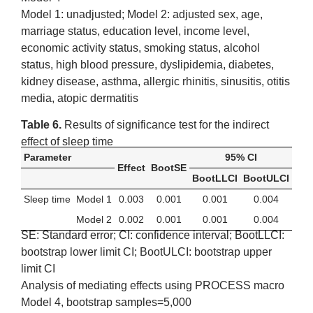
Model 1: unadjusted; Model 2: adjusted sex, age,
marriage status, education level, income level,
economic activity status, smoking status, alcohol
status, high blood pressure, dyslipidemia, diabetes,
kidney disease, asthma, allergic rhinitis, sinusitis, otitis
media, atopic dermatitis
Table 6.
Results of significance test for the indirect
effect of sleep time
Parameter
95% CI
Effect
BootSE
BootLLCI
BootULCI
Sleep time
Model 1
0.003
0.001
0.001
0.004
Model 2
0.002
0.001
0.001
0.004
SE: Standard error; CI: confidence interval; BootLLCI:
bootstrap lower limit CI; BootULCI: bootstrap upper
limit CI
Analysis of mediating effects using PROCESS macro
Model 4, bootstrap samples=5,000