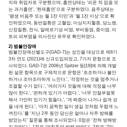
자와 취업자로 구분했으며, 흡연상태는 ‘피운 적 없음 또
는 과거흡연’, ‘현재흡연’으로 구분하였다. 음주상태는
‘평생 비음주 또는 월 1잔 미만’과 ‘월 1잔 이상’으로 확
인하였으며, 동반질환은 고혈압, 이상지지혈증, 당뇨병,
신장질환, 천식, 알레르기성 비염, 부비동염, 중이염, 아
토피 피부염을 의사진단 유무로 확인하였다.
2) 범불안장애
범불안장애선별도구(GAD-7)는 성인을 대상으로 제8기
3차 연도 (2021)에 신규도입되었고, 7가지 문항으로 조
사되었다. GAD-7은 2006년 Spitzer 등[19]에 의해 개발
된 설문 항목으로 구체적으로 문항은 ‘초조하거나 불안
하거나 조마조마하게 느낀다.’, ‘걱정하는 것을 멈추거나
조절할 수가 없다.’, ‘여러가지 것들에 대해 걱정을 너무
많이 한다.’, ‘편하게 있기가 어렵다.’, ‘너무 안절부절못
해서 가만히 있기가 힘들다.’, ‘게 짜증이 나거나 쉽게 성
을 내게 된다.’, ‘마치 끔찍한 일이 생길 것처럼 두렵게 느
껴진다.’를 ‘지난 2주 동안 당신은 얼마나 자주 방해를
받았는지’ 질문을 통해 조사되었다. 0점은 ‘전혀 방해받
지 않았다.’, 1점은 ‘며칠동안 방해 받았다’, 2점은 ‘7일