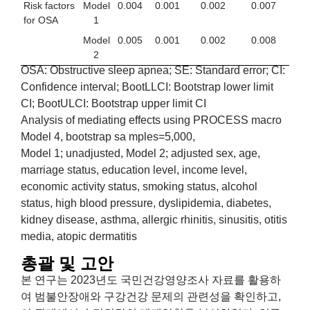
Risk factors
Model
0.004
0.001
0.002
0.007
for OSA
1
Model
0.005
0.001
0.002
0.008
2
OSA: Obstructive sleep apnea; SE: Standard error; CI:
Confidence interval; BootLLCI: Bootstrap lower limit
CI; BootULCI: Bootstrap upper limit CI
Analysis of mediating effects using PROCESS macro
Model 4, bootstrap sa mples=5,000,
Model 1; unadjusted, Model 2; adjusted sex, age,
marriage status, education level, income level,
economic activity status, smoking status, alcohol
status, high blood pressure, dyslipidemia, diabetes,
kidney disease, asthma, allergic rhinitis, sinusitis, otitis
media, atopic dermatitis
총괄 및 고안
본 연구는 2023년도 국민건강영양조사 자료를 활용하
여 범불안장애와 구강건강 문제의 관련성을 확인하고,