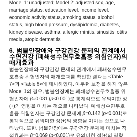
Model 1: unadjusted; Model 2: adjusted sex, age,
marriage status, education level, income level,
economic activity status, smoking status, alcohol
status, high blood pressure, dyslipidemia, diabetes,
kidney disease, asthma, allergic rhinitis, sinusitis, otitis
media, atopic dermatitis
6. 범불안장애와 구강건강 문제의 관계에서
수면건강 (폐쇄성수면무호흡증 위험인자)의
매개효과
범불안장애와 구강건강 문제의 관계에서 폐쇄성수면무
호흡증 위험인자의 매개효과를 확인한 결과는 <Table
7>과 <Table 8>에 제시하였다. 아무런 보정을 하지 않은
Model 1의 경우, 범불안장애는 폐쇄성수면무호흡증 위
험인자에
β
=0.031 (
p
<0.001)로 통계적으로 유의미한 정
(+)의 영향을 미치는 것으로 나타났다. 폐쇄성수면무호
흡증 위험인자는 구강건강 문제에
β
=0.142 (
p
<0.001)로
통계적으로 유의미한 정(+)의 영향을 미치는 것으로 나
타났다. 또한, 범불안장애는 구강건강 문제에 미치는 직
접효과는
β
=0.069 (
p
<0.001)로 유의미한 정(+)의 영향