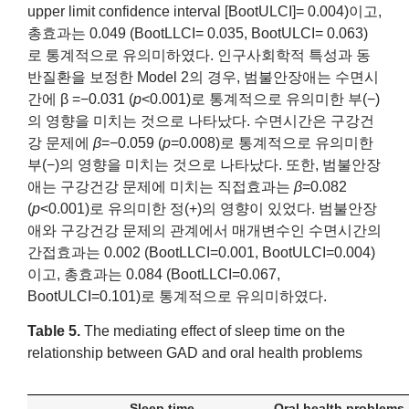
upper limit confidence interval [BootULCI]= 0.004)이고,
총효과는 0.049 (BootLLCI= 0.035, BootULCI= 0.063)
로 통계적으로 유의미하였다. 인구사회학적 특성과 동
반질환을 보정한 Model 2의 경우, 범불안장애는 수면시
간에 β =−0.031 (
p
<0.001)로 통계적으로 유의미한 부(−)
의 영향을 미치는 것으로 나타났다. 수면시간은 구강건
강 문제에
β
=−0.059 (
p
=0.008)로 통계적으로 유의미한
부(−)의 영향을 미치는 것으로 나타났다. 또한, 범불안장
애는 구강건강 문제에 미치는 직접효과는
β
=0.082
(
p
<0.001)로 유의미한 정(+)의 영향이 있었다. 범불안장
애와 구강건강 문제의 관계에서 매개변수인 수면시간의
간접효과는 0.002 (BootLLCI=0.001, BootULCI=0.004)
이고, 총효과는 0.084 (BootLLCI=0.067,
BootULCI=0.101)로 통계적으로 유의미하였다.
Table 5.
The mediating effect of sleep time on the
relationship between GAD and oral health problems
Sleep time
Oral health problems