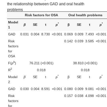
the relationship between GAD and oral health
problems
Risk factors for OSA
Oral health problems
Model
*
*
β
SE
t
p
β
SE
t
p
1
GAD
0.031
0.004
8.730
<0.001
0.069
0.009
7.493
<0.001
Risk
0.142
0.039
3.585
<0.001
factors
for
OSA
b
F(
p
)
76.211 (<0.001)
38.810 (<0.001)
2
R
0.018
0.018
*
*
Model
β
SE
t
p
β
SE
t
p
2
GAD
0.030
0.004
8.591
<0.001
0.080
0.009
9.081
<0.001
Risk
0.157
0.038
4.098
<0.001
factors
for