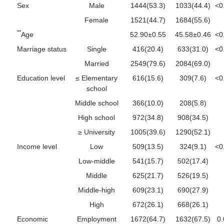
Sex
Male
1444(53.3)
1033(44.4)
<0
Female
1521(44.7)
1684(55.6)
**
Age
52.90±0.55
45.58±0.46
<0
Marriage status
Single
416(20.4)
633(31.0)
<0
Married
2549(79.6)
2084(69.0)
Education level
≤ Elementary
616(15.6)
309(7.6)
<0
school
Middle school
366(10.0)
208(5.8)
High school
972(34.8)
908(34.5)
≥ University
1005(39.6)
1290(52.1)
Income level
Low
509(13.5)
324(9.1)
<0
Low-middle
541(15.7)
502(17.4)
Middle
625(21.7)
526(19.5)
Middle-high
609(23.1)
690(27.9)
High
672(26.1)
668(26.1)
Economic
Employment
1672(64.7)
1632(67.5)
0