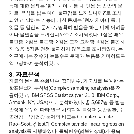
능에 대한 문제는 ‘현재 치아나 틀니, 잇몸 등 입안의 문
제로, 음식을 씹는 데에 불편감을 느끼십니까?’로 조사
되었고, 말하는 기능에 대한 문제는 ‘현재 치아나 틀니,
잇몸 등 입안의 문제로, 명확히 발음을 하는 데에 어려움
이나 불편감을 느끼십니까?’로 조사되었다. 1점은 매우
불편함, 2점은 불편함, 3점은 그저 그러함, 4점은 불편하
지 않음, 5점은 전혀 불편하지 않음으로 조사되었다. 본
연구에서는 점수가 높을수록 문제가 높음을 의미하도록
역코딩하여 분석하였다.
3. 자료분석
자료의 분석은 층화변수, 집락변수, 가중치를 부여한 복
합표본설계 분석법(Complex sampling analysis)을 적
용하였고, IBM SPSS Statistics (ver. 21.0; IBM Corp.,
Armonk, NY, USA)으로 분석하였다. 총 5,687명 중 범불
안장애 유무에 따라 인구 사회학적 특성과 동반질환, 수
면건강, 구강건강 문제의 비교는 Complex sample
Rao–Scott χ² test와 Complex sample linear regression
analysis를 시행하였다. 독립변수(범불안장애)가 종속