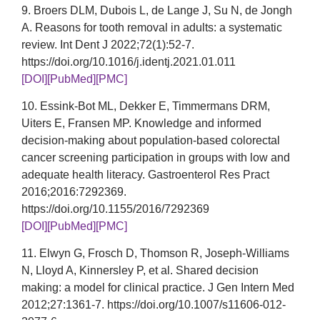
9. Broers DLM, Dubois L, de Lange J, Su N, de Jongh
A. Reasons for tooth removal in adults: a systematic
review. Int Dent J 2022;72(1):52-7.
https://doi.org/10.1016/j.identj.2021.01.011
[DOI]
[PubMed]
[PMC]
10. Essink-Bot ML, Dekker E, Timmermans DRM,
Uiters E, Fransen MP. Knowledge and informed
decision-making about population-based colorectal
cancer screening participation in groups with low and
adequate health literacy. Gastroenterol Res Pract
2016;2016:7292369.
https://doi.org/10.1155/2016/7292369
[DOI]
[PubMed]
[PMC]
11. Elwyn G, Frosch D, Thomson R, Joseph-Williams
N, Lloyd A, Kinnersley P, et al. Shared decision
making: a model for clinical practice. J Gen Intern Med
2012;27:1361-7. https://doi.org/10.1007/s11606-012-