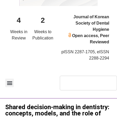
Journal of Korean
4
2
Society of Dental
Hygiene
Weeks in
Weeks to
Open access, Peer
Review
Publication
Reviewed
pISSN 2287-1705, eISSN
2288-2294
Review Article
Shared decision-making in dentistry:
concepts, models, and the role of