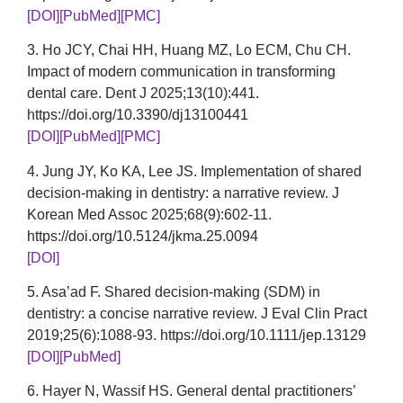
[DOI]
[PubMed]
[PMC]
3. Ho JCY, Chai HH, Huang MZ, Lo ECM, Chu CH.
Impact of modern communication in transforming
dental care. Dent J 2025;13(10):441.
https://doi.org/10.3390/dj13100441
[DOI]
[PubMed]
[PMC]
4. Jung JY, Ko KA, Lee JS. Implementation of shared
decision-making in dentistry: a narrative review. J
Korean Med Assoc 2025;68(9):602-11.
https://doi.org/10.5124/jkma.25.0094
[DOI]
5. Asa’ad F. Shared decision-making (SDM) in
dentistry: a concise narrative review. J Eval Clin Pract
2019;25(6):1088-93. https://doi.org/10.1111/jep.13129
[DOI]
[PubMed]
6. Hayer N, Wassif HS. General dental practitioners’