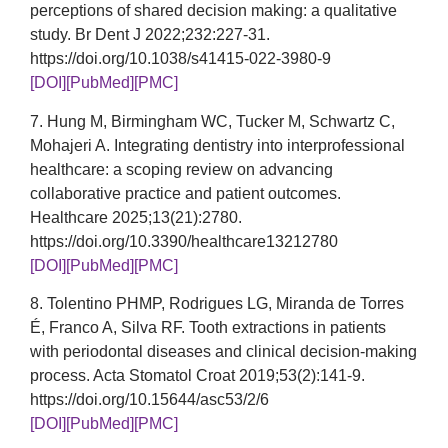
perceptions of shared decision making: a qualitative
study. Br Dent J 2022;232:227-31.
https://doi.org/10.1038/s41415-022-3980-9
[DOI]
[PubMed]
[PMC]
7. Hung M, Birmingham WC, Tucker M, Schwartz C,
Mohajeri A. Integrating dentistry into interprofessional
healthcare: a scoping review on advancing
collaborative practice and patient outcomes.
Healthcare 2025;13(21):2780.
https://doi.org/10.3390/healthcare13212780
[DOI]
[PubMed]
[PMC]
8. Tolentino PHMP, Rodrigues LG, Miranda de Torres
É, Franco A, Silva RF. Tooth extractions in patients
with periodontal diseases and clinical decision-making
process. Acta Stomatol Croat 2019;53(2):141-9.
https://doi.org/10.15644/asc53/2/6
[DOI]
[PubMed]
[PMC]