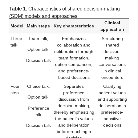
Table 1.
Characteristics of shared decision-making
(SDM) models and approaches
Clinical
Model
Main steps
Key characteristics
application
Three
Team talk,
Emphasizes
Structuring
talk
collaboration and
shared
Option talk,
deliberation through
decision-
team formation,
making
Decision talk
option comparison,
conversations
and preference-
in clinical
based decisions
encounters
Four
Choice talk,
Separates
Clarifying
step
preference
patient values
Option talk,
discussion from
and supporting
decision making,
deliberation in
Preference
thereby emphasizing
preference-
talk,
the patient’s values
sensitive
and deliberation
decisions
Decision talk
before reaching a