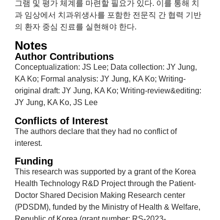
그램 및 평가 체계를 마련할 필요가 있다. 이를 통해 치
과 임상에서 치과위생사를 포함한 전문직 간 협력 기반
의 환자 중심 진료를 실현해야 한다.
Notes
Author Contributions
Conceptualization: JS Lee; Data collection: JY Jung,
KA Ko; Formal analysis: JY Jung, KA Ko; Writing-
original draft: JY Jung, KA Ko; Writing-review&editing:
JY Jung, KA Ko, JS Lee
Conflicts of Interest
The authors declare that they had no conflict of
interest.
Funding
This research was supported by a grant of the Korea
Health Technology R&D Project through the Patient-
Doctor Shared Decision Making Research center
(PDSDM), funded by the Ministry of Health & Welfare,
Republic of Korea (grant number: RS-2023-