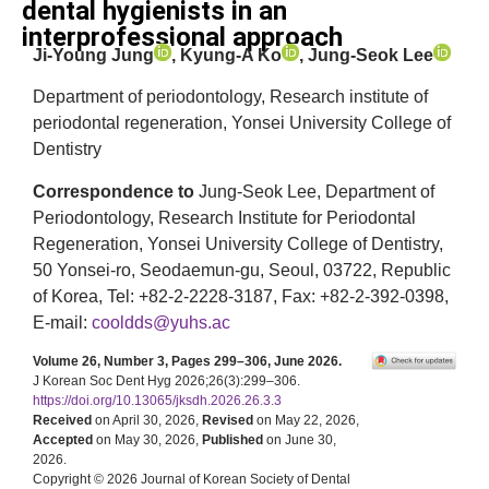
dental hygienists in an
interprofessional approach
Ji-Young Jung
, Kyung-A Ko
, Jung-Seok Lee
Department of periodontology, Research institute of
periodontal regeneration, Yonsei University College of
Dentistry
Correspondence to
Jung-Seok Lee, Department of
Periodontology, Research Institute for Periodontal
Regeneration, Yonsei University College of Dentistry,
50 Yonsei-ro, Seodaemun-gu, Seoul, 03722, Republic
of Korea, Tel: +82-2-2228-3187, Fax: +82-2-392-0398,
E-mail:
cooldds@yuhs.ac
Volume 26, Number 3, Pages 299–306, June 2026.
J Korean Soc Dent Hyg 2026;26(3):299–306.
https://doi.org/10.13065/jksdh.2026.26.3.3
Received
on April 30, 2026,
Revised
on May 22, 2026,
Accepted
on May 30, 2026,
Published
on June 30,
2026.
Copyright © 2026 Journal of Korean Society of Dental