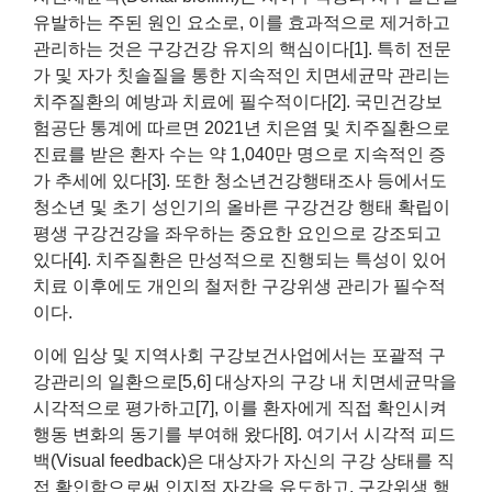
유발하는 주된 원인 요소로, 이를 효과적으로 제거하고
관리하는 것은 구강건강 유지의 핵심이다[1]. 특히 전문
가 및 자가 칫솔질을 통한 지속적인 치면세균막 관리는
치주질환의 예방과 치료에 필수적이다[2]. 국민건강보
험공단 통계에 따르면 2021년 치은염 및 치주질환으로
진료를 받은 환자 수는 약 1,040만 명으로 지속적인 증
가 추세에 있다[3]. 또한 청소년건강행태조사 등에서도
청소년 및 초기 성인기의 올바른 구강건강 행태 확립이
평생 구강건강을 좌우하는 중요한 요인으로 강조되고
있다[4]. 치주질환은 만성적으로 진행되는 특성이 있어
치료 이후에도 개인의 철저한 구강위생 관리가 필수적
이다.
이에 임상 및 지역사회 구강보건사업에서는 포괄적 구
강관리의 일환으로[5,6] 대상자의 구강 내 치면세균막을
시각적으로 평가하고[7], 이를 환자에게 직접 확인시켜
행동 변화의 동기를 부여해 왔다[8]. 여기서 시각적 피드
백(Visual feedback)은 대상자가 자신의 구강 상태를 직
접 확인함으로써 인지적 자각을 유도하고, 구강위생 행