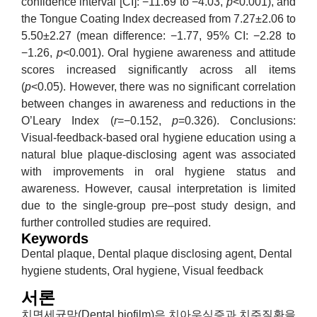
confidence interval [CI]: −11.69 to −4.03,
p
<0.001), and
the Tongue Coating Index decreased from 7.27±2.06 to
5.50±2.27 (mean difference: −1.77, 95% CI: −2.28 to
−1.26,
p
<0.001). Oral hygiene awareness and attitude
scores increased significantly across all items
(
p
<0.05). However, there was no significant correlation
between changes in awareness and reductions in the
O’Leary Index (
r
=−0.152,
p
=0.326). Conclusions:
Visual-feedback-based oral hygiene education using a
natural blue plaque-disclosing agent was associated
with improvements in oral hygiene status and
awareness. However, causal interpretation is limited
due to the single-group pre–post study design, and
further controlled studies are required.
Keywords
Dental plaque, Dental plaque disclosing agent, Dental
hygiene students, Oral hygiene, Visual feedback
서론
치면세균막(Dental biofilm)은 치아우식증과 치주질환을