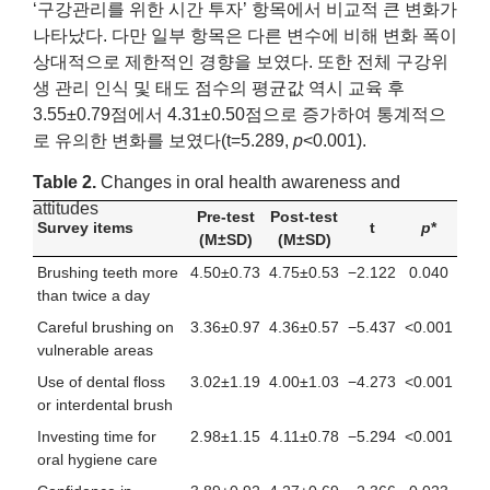
‘구강관리를 위한 시간 투자’ 항목에서 비교적 큰 변화가
나타났다. 다만 일부 항목은 다른 변수에 비해 변화 폭이
상대적으로 제한적인 경향을 보였다. 또한 전체 구강위
생 관리 인식 및 태도 점수의 평균값 역시 교육 후
3.55±0.79점에서 4.31±0.50점으로 증가하여 통계적으
로 유의한 변화를 보였다(t=5.289,
p
<0.001).
Table 2.
Changes in oral health awareness and
attitudes
Pre-test
Post-test
Survey items
t
p
*
(M±SD)
(M±SD)
Brushing teeth more
4.50±0.73
4.75±0.53
−2.122
0.040
than twice a day
Careful brushing on
3.36±0.97
4.36±0.57
−5.437
<0.001
vulnerable areas
Use of dental floss
3.02±1.19
4.00±1.03
−4.273
<0.001
or interdental brush
Investing time for
2.98±1.15
4.11±0.78
−5.294
<0.001
oral hygiene care