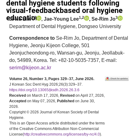
dental hygiene students following
visual-feedbackbased oral hygiene
education
1,2
1,2
3
Ji-Na Lim
, Jae-Young Lee
, Se-Rim Jo
Department of Dental Hygiene, Dongseo University
Correspondence to
Se-Rim Jo, Department of Dental
Hygiene, Jeonju Kijeon College, 501
Jeonjucheondong-ro, Wansan-gu, Jeonju, Jeollabuk-
do, 54989, Korea. Tel: +82-10-5035-7357, E-mail:
serim@kijeon.ac.kr
Volume 26, Number 3, Pages 329–37, June 2026.
J Korean Soc Dent Hyg 2026;26(3):329–37.
https://doi.org/10.13065/jksdh.2026.26.3.6
Received
on March 17, 2026,
Revised
on April 27, 2026,
Accepted
on May 07, 2026,
Published
on June 30,
2026.
Copyright © 2026 Journal of Korean Society of Dental
Hygiene.
This is an Open Access article distributed under the terms
of the Creative Commons Attribution Non-Commercial
License(
http://creativecommons.org/licenses/by-nc/4.0
).