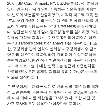
26.0 (IBM Corp., Armonk, NY, USA)을 이용하여 분석하
였다. 연구 대상자의 일반적 특성은 기술통계를 이용하
여 빈도와 백분율로 산출하였고, 시각적 피드백 교육 전
·후의 구강위생지수 및 구강위생 관리 인식의 변화를 비
교하기 위해 대응표본 t-검정(Paired t-test)을 실시하였
다. 상관분석 수행에 앞서 정규성 검토를 실시하였으며,
정규성 가정을 충족하는 것으로 확인되어 피어슨 상관
분석(Pearson’s correlation analysis)을 적용하였다. 또
한, 구강위생 관리 인식의 변화량과 구강위생지수 감소
량 간의 상관관계를 파악하기 위해 피어슨 상관분석을
수행하였으며, 천연 청색 치면착색제를 이용한 시각적
피드백 프로그램에 대한 만족도는 평균과 표준편차를
산출하였다. 모든 통계적 검정의 유의수준(α)은 0.05 미
만으로 설정하였다.
본 연구에서는 단일군 설계로 인해 성별, 학년 등의 잠재
적 교란변수에 대한 통제가 이루어지지 않았으며, 결과
해석 시 이에 대한 제한점을 고려하였다. 또한 사전 및
사후 조사에 모두 응답한 대상자만을 포함하는