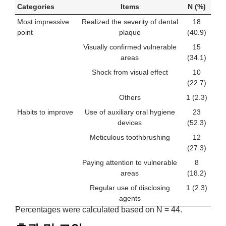
Categories
Items
N (%)
Most impressive
Realized the severity of dental
18
point
plaque
(40.9)
Visually confirmed vulnerable
15
areas
(34.1)
Shock from visual effect
10
(22.7)
Others
1 (2.3)
Habits to improve
Use of auxiliary oral hygiene
23
devices
(52.3)
Meticulous toothbrushing
12
(27.3)
Paying attention to vulnerable
8
areas
(18.2)
Regular use of disclosing
1 (2.3)
agents
Percentages were calculated based on N = 44.