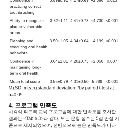
Confidence in
3.89±0.92
4.27±0.69
−2.366
0.023
practicing correct
toothbrushing
Ability to recognize
3.52±1.11
4.41±0.73
−4.730
<0.001
plaque-vulnerable
areas
Planning and
3.50±1.05
4.34±0.64
−4.199
<0.001
executing oral health
behaviors
Confidence in
3.64±1.01
4.20±0.73
−2.858
0.007
maintaining long-
term oral health
Mean total score
3.55±0.79
4.31±0.50
5.289
<0.001
M±SD: mean±standard deviation; *by paired t-test at
α=0.05.
4. 프로그램 만족도
시각적 피드백 교육 프로그램에 대한 만족도를 조사한
결과는 <Table 3>과 같다. 모든 문항 점수는 5점 만점 기
준으로 제시되었으며, 전반적으로 높은 만족도가 나타