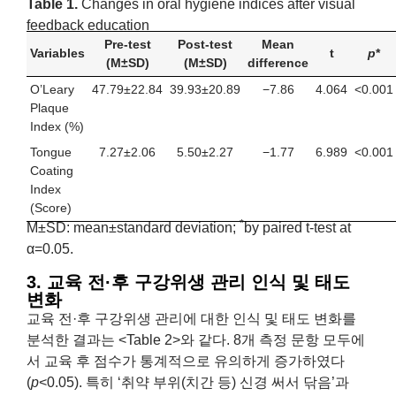
Table 1.
Changes in oral hygiene indices after visual
feedback education
Pre-test
Post-test
Mean
Variables
t
p
*
(M±SD)
(M±SD)
difference
O’Leary
47.79±22.84
39.93±20.89
−7.86
4.064
<0.001
Plaque
Index (%)
Tongue
7.27±2.06
5.50±2.27
−1.77
6.989
<0.001
Coating
Index
(Score)
*
M±SD: mean±standard deviation;
by paired t-test at
α=0.05.
3. 교육 전·후 구강위생 관리 인식 및 태도
변화
교육 전·후 구강위생 관리에 대한 인식 및 태도 변화를
분석한 결과는 <Table 2>와 같다. 8개 측정 문항 모두에
서 교육 후 점수가 통계적으로 유의하게 증가하였다
(
p
<0.05). 특히 ‘취약 부위(치간 등) 신경 써서 닦음’과