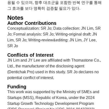
용될 수 있으며, 향후 대조군을 포함한 반복 연구를 통해
그 효과를 보다 명확히 검증할 필요가 있다.
Notes
Author Contributions
Conceptualization: SR Jo; Data collection: JN Lim, SR
Jo; Formal analysis: SR Jo; Writing-original draft: JN
Lim, SR Jo; Writing-review&editing: JN Lim, JY Lee,
SR Jo
Conflicts of Interest
JN Lim and JY Lee are affiliated with Thomastone Co.,
Ltd., the manufacturer of the disclosing agent
(Dentichak Pro) used in this study. SR Jo declares no
potential conflict of interest.
Funding
This work was supported by the Ministry of SMEs and
Startups (MSS), Republic of Korea, under the 2024
Startup Growth Technology Development Program