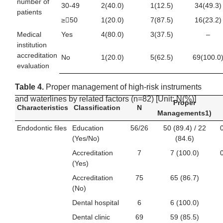
number of
30-49
2(40.0)
1(12.5)
34(49.3)
patients
≥50
1(20.0)
7(87.5)
16(23.2)
Medical
Yes
4(80.0)
3(37.5)
–
institution
accreditation
No
1(20.0)
5(62.5)
69(100.0
evaluation
Table 4.
Proper management of high-risk instruments
and waterlines by related factors (n=82) [Unit: N(%)]
Proper
Characteristics
Classification
N
Managements1)
Endodontic files
Education
56/26
50 (89.4) / 22
(Yes/No)
(84.6)
Accreditation
7
7 (100.0)
(Yes)
Accreditation
75
65 (86.7)
(No)
Dental hospital
6
6 (100.0)
Dental clinic
69
59 (85.5)