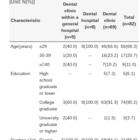
[Unit: N(%)]
Dental
clinic
Dental
Dental
within a
Total
Characteristic
hospital
clinic
general
(n=82)
(n=8)
(n=69)
hospital
(n=5)
Age(years)
≤29
2(40.0)
8(100.0)
46(66.6)
56(68.3)
30-39
1(20.0)
–
16(23.2)
17(20.7)
≥40
2(40.0)
–
7(10.2)
9(11.0)
Education
High
–
–
5(7.2)
5(6.1)
school
graduate
or lower
College
3(60.0)
8(100.0)
63(91.3)
74(90.2)
graduate
University
2(40.0)
–
1(1.5)
3(3.7)
graduate
or higher