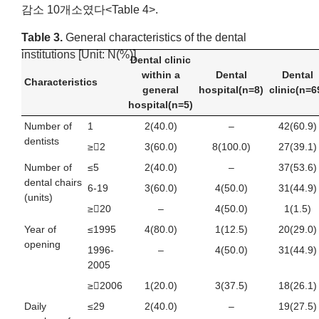
감소 10개소였다<Table 4>.
Table 3.
General characteristics of the dental
institutions [Unit: N(%)]
Dental clinic
within a
Dental
Dental
Characteristics
general
hospital(n=8)
clinic(n=6
hospital(n=5)
Number of
1
2(40.0)
–
42(60.9)
dentists
≥2
3(60.0)
8(100.0)
27(39.1)
Number of
≤5
2(40.0)
–
37(53.6)
dental chairs
6-19
3(60.0)
4(50.0)
31(44.9)
(units)
≥20
–
4(50.0)
1(1.5)
Year of
≤1995
4(80.0)
1(12.5)
20(29.0)
opening
1996-
–
4(50.0)
31(44.9)
2005
≥2006
1(20.0)
3(37.5)
18(26.1)
Daily
≤29
2(40.0)
–
19(27.5)