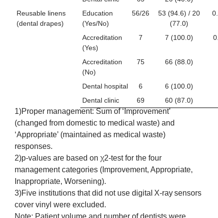
Reusable linens
Education
56/26
53 (94.6) / 20
0
(dental drapes)
(Yes/No)
(77.0)
Accreditation
7
7 (100.0)
0
(Yes)
Accreditation
75
66 (88.0)
(No)
Dental hospital
6
6 (100.0)
Dental clinic
69
60 (87.0)
1)Proper management: Sum of ‘Improvement’
(changed from domestic to medical waste) and
‘Appropriate’ (maintained as medical waste)
responses.
2)p-values are based on χ2-test for the four
management categories (Improvement, Appropriate,
Inappropriate, Worsening).
3)Five institutions that did not use digital X‑ray sensors
cover vinyl were excluded.
Note: Patient volume and number of dentists were