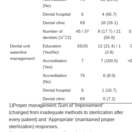
(No)
Dental hospital
6
4 (66.7)
Dental clinic
69
18 (26.1)
Number of
45 / 37
8 (17.7) / 21
0
dentists (1/‾2)
(56.8)
Dental unit
Education
56/26
12 (21.4) / 1
waterline
(Yes/No)
(3.8)
management
Accreditation
7
7 (100.0)
<0
(Yes)
Accreditation
75
6 (8.0)
(No)
Dental hospital
6
1 (16.7)
Dental clinic
69
5 (7.2)
1)Proper management: Sum of ‘Improvement’
(changed from inadequate methods to sterilization after
every patient) and ‘Appropriate’ (maintained proper
sterilization) responses.