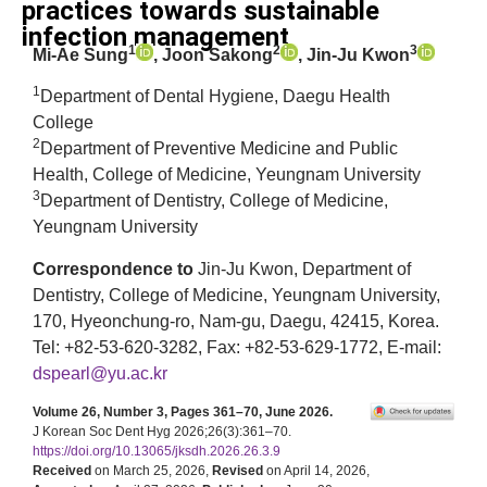
practices towards sustainable
infection management
1
2
3
Mi-Ae Sung
, Joon Sakong
, Jin-Ju Kwon
1
Department of Dental Hygiene, Daegu Health
College
2
Department of Preventive Medicine and Public
Health, College of Medicine, Yeungnam University
3
Department of Dentistry, College of Medicine,
Yeungnam University
Correspondence to
Jin-Ju Kwon, Department of
Dentistry, College of Medicine, Yeungnam University,
170, Hyeonchung-ro, Nam-gu, Daegu, 42415, Korea.
Tel: +82-53-620-3282, Fax: +82-53-629-1772, E-mail:
dspearl@yu.ac.kr
Volume 26, Number 3, Pages 361–70, June 2026.
J Korean Soc Dent Hyg 2026;26(3):361–70.
https://doi.org/10.13065/jksdh.2026.26.3.9
Received
on March 25, 2026,
Revised
on April 14, 2026,