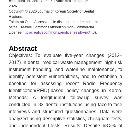
Accepted
on April 27, 2026,
Published
on June 30,
2026.
Copyright © 2026 Journal of Korean Society of Dental
Hygiene.
This is an Open Access article distributed under the terms
of the Creative Commons Attribution Non-Commercial
License(
http://creativecommons.org/licenses/by-nc/4.0
).
Abstract
Objectives: To evaluate five-year changes (2012–
2017) in dental medical waste management, high-risk
instrument handling, and waterline maintenance, to
identify persistent vulnerabilities, and to establish a
baseline for assessing recent Radio Frequency
Identification(RFID)-based policy changes in Korea.
Methods: A longitudinal follow-up survey was
conducted in 82 dental institutions using face-to-face
interviews and structured questionnaires. Data were
analyzed using descriptive statistics, chi-square tests,
and independent t-tests. Results: Despite 68.3% of