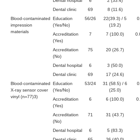
Dental hospital
6
2 (33.4)
Dental clinic
69
8 (11.6)
Blood‑contaminated
Education
56/26
22(39.3) / 5
0
impression
(Yes/No)
(19.2)
materials
Accreditation
7
7 (100.0)
0.
(Yes)
Accreditation
75
20 (26.7)
(No)
Dental hospital
6
3 (50.0)
Dental clinic
69
17 (24.6)
Blood‑contaminated
Education
53/24
31 (58.5) / 6
0
X‑ray sensor cover
(Yes/No)
(25.0)
vinyl (n=77)3)
Accreditation
6
6 (100.0)
0
(Yes)
Accreditation
71
31 (43.7)
(No)
Dental hospital
6
5 (83.3)
Dental clinic
65
26 (40.0)