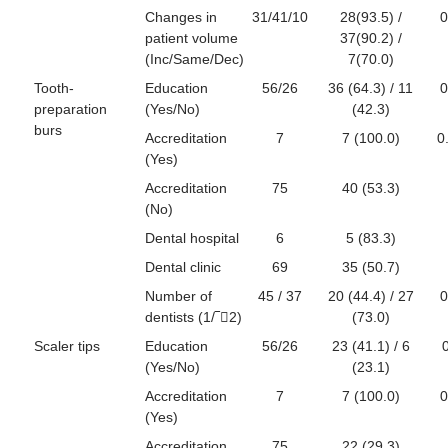
Changes in
31/41/10
28(93.5) /
0
patient volume
37(90.2) /
(Inc/Same/Dec)
7(70.0)
Tooth-
Education
56/26
36 (64.3) / 11
0
preparation
(Yes/No)
(42.3)
burs
Accreditation
7
7 (100.0)
0
(Yes)
Accreditation
75
40 (53.3)
(No)
Dental hospital
6
5 (83.3)
Dental clinic
69
35 (50.7)
Number of
45 / 37
20 (44.4) / 27
0
dentists (1/‾2)
(73.0)
Scaler tips
Education
56/26
23 (41.1) / 6
(Yes/No)
(23.1)
Accreditation
7
7 (100.0)
0
(Yes)
Accreditation
75
22 (29.3)