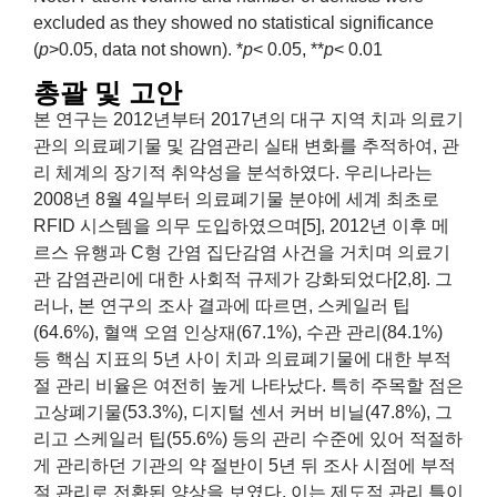
excluded as they showed no statistical significance
(
p
>0.05, data not shown). *
p
< 0.05, **
p
< 0.01
총괄 및 고안
본 연구는 2012년부터 2017년의 대구 지역 치과 의료기
관의 의료폐기물 및 감염관리 실태 변화를 추적하여, 관
리 체계의 장기적 취약성을 분석하였다. 우리나라는
2008년 8월 4일부터 의료폐기물 분야에 세계 최초로
RFID 시스템을 의무 도입하였으며[5], 2012년 이후 메
르스 유행과 C형 간염 집단감염 사건을 거치며 의료기
관 감염관리에 대한 사회적 규제가 강화되었다[2,8]. 그
러나, 본 연구의 조사 결과에 따르면, 스케일러 팁
(64.6%), 혈액 오염 인상재(67.1%), 수관 관리(84.1%)
등 핵심 지표의 5년 사이 치과 의료폐기물에 대한 부적
절 관리 비율은 여전히 높게 나타났다. 특히 주목할 점은
고상폐기물(53.3%), 디지털 센서 커버 비닐(47.8%), 그
리고 스케일러 팁(55.6%) 등의 관리 수준에 있어 적절하
게 관리하던 기관의 약 절반이 5년 뒤 조사 시점에 부적
절 관리로 전환된 양상을 보였다. 이는 제도적 관리 틀이