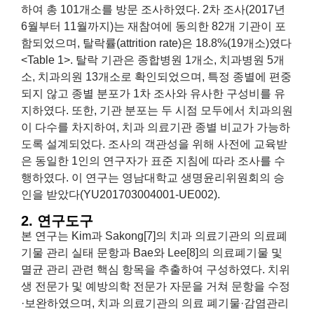
하여 총 101개소를 방문 조사하였다. 2차 조사(2017년
6월부터 11월까지)는 재참여에 동의한 82개 기관이 포
함되었으며, 탈락률(attrition rate)은 18.8%(19개소)였다
<Table 1>. 탈락 기관은 종합병원 1개소, 치과병원 5개
소, 치과의원 13개소로 확인되었으며, 특정 종별에 편중
되지 않고 종별 분포가 1차 조사와 유사한 구성비를 유
지하였다. 또한, 기관 분포는 두 시점 모두에서 치과의원
이 다수를 차지하여, 치과 의료기관 종별 비교가 가능하
도록 설계되었다. 조사의 객관성을 위해 사전에 교육받
은 동일한 1인의 연구자가 표준 지침에 따라 조사를 수
행하였다. 이 연구는 영남대학교 생명윤리위원회의 승
인을 받았다(YU201703004001-UE002).
2. 연구도구
본 연구는 Kim과 Sakong[7]의 치과 의료기관의 의료폐
기물 관리 실태 문항과 Bae와 Lee[8]의 의료폐기물 및
멸균 관리 관련 핵심 항목을 추출하여 구성하였다. 치위
생 전문가 및 예방의학 전문가 자문을 거쳐 문항을 수정
·보완하였으며, 치과 의료기관의 의료 폐기물·감염관리