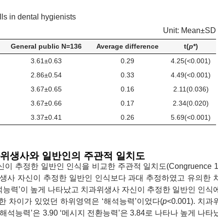
ls in dental hygienists
Unit: Mean±SD
General public N=136
Average difference
t(
p
*)
3.61±0.63
0.29
4.25(<0.001)
2.86±0.54
0.33
4.49(<0.001)
3.67±0.65
0.16
2.11(0.036)
3.67±0.66
0.17
2.34(0.020)
3.37±0.41
0.26
5.69(<0.001)
과위생사와 일반인의 주관적 일치도
추정한 일반인 인식을 비교한 주관적 일치도(Congruence 1
생사 자신이 추정한 일반인 인식보다 과대 추정하였고 유의한 
‘해석능력’이 높게 나타났고 치과위생사 자신이 추정한 일반인 인식
의한 차이가 있었던 하위영역은 ‘해석능력’이었다(
p
<0.001). 치과
능력’은 3.90 ‘메시지 전환능력’은 3.84로 나타나 높게 나타