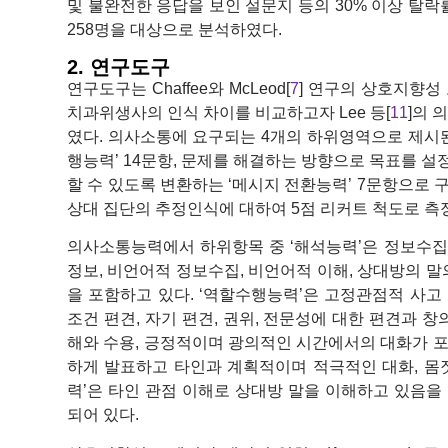
및 불완전한 응답을 보인 설문지 등의 30% 이상 탈락률
258명을 대상으로 분석하였다.
2. 연구도구
연구도구는 Chaffee와 McLeod[
7
] 연구의 상호지향
치과위생사의 인식 차이를 비교하고자 Lee 등[
11
]의 
였다. 의사소통에 요구되는 4개의 하위영역으로 제시된
행능력’ 14문항, 문제를 해결하는 방향으로 목표를 설
할 수 있도록 변환하는 ‘메시지 전환능력’ 7문항으로 
상대 집단의 추정인식에 대하여 5점 리커트 척도로 측
의사소통능력에서 하위항목 중 ‘해석능력’은 정보수집과
정보, 비언어적 정보수집, 비언어적 이해, 상대방의 말
을 포함하고 있다. ‘역할수행능력’은 고정관점적 사고 
조건 편견, 자기 편견, 권위, 전문성에 대한 편견과 
해와 수용, 긍정적이며 광의적인 시간에서의 대화가 포
하게 발표하고 타인과 계획적이며 적극적인 대화, 몸
력’은 타인 관점 이해로 상대방 말을 이해하고 있음을
되어 있다.