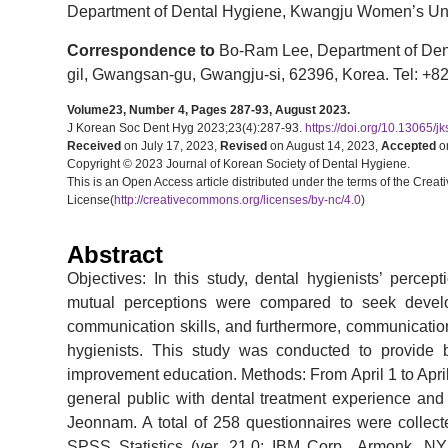
Department of Dental Hygiene, Kwangju Women’s Uni
Correspondence to
Bo-Ram Lee, Department of Den
gil, Gwangsan-gu, Gwangju-si, 62396, Korea. Tel: +8
Volume23, Number 4, Pages 287-93, August 2023.
J Korean Soc Dent Hyg 2023;23(4):287-93.
https://doi.org/10.13065/
Received
on July 17, 2023,
Revised
on August 14, 2023,
Accepted
on
Copyright © 2023 Journal of Korean Society of Dental Hygiene.
This is an Open Access article distributed under the terms of the Cr
License(
http://creativecommons.org/licenses/by-nc/4.0
)
Abstract
Objectives: In this study, dental hygienists’ percep
mutual perceptions were compared to seek develop
communication skills, and furthermore, communication
hygienists. This study was conducted to provide
improvement education. Methods: From April 1 to April
general public with dental treatment experience and 
Jeonnam. A total of 258 questionnaires were collect
SPSS Statistics (ver. 21.0; IBM Corp., Armonk, NY