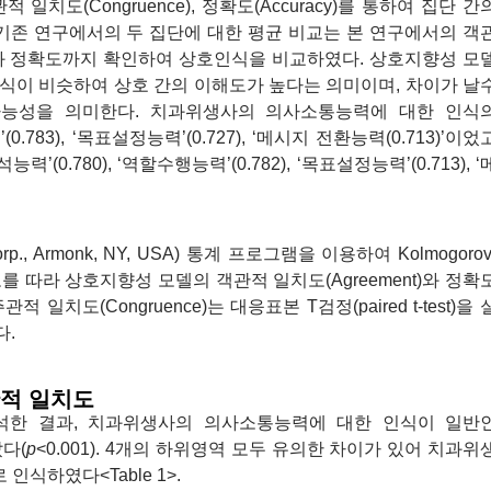
 일치도(Congruence), 정확도(Accuracy)를 통하여 집단 간
기존 연구에서의 두 집단에 대한 평균 비교는 본 연구에서의 객
와 정확도까지 확인하여 상호인식을 비교하였다. 상호지향성 모
인식이 비슷하여 상호 간의 이해도가 높다는 의미이며, 차이가 날
가능성을 의미한다. 치과위생사의 의사소통능력에 대한 인식
력’(0.783), ‘목표설정능력’(0.727), ‘메시지 전환능력(0.713)’이었
’(0.780), ‘역할수행능력’(0.782), ‘목표설정능력’(0.713), ‘
Corp., Armonk, NY, USA) 통계 프로그램을 이용하여 Kolmogorov
분포를 따라 상호지향성 모델의 객관적 일치도(Agreement)와 정확
, 주관적 일치도(Congruence)는 대응표본 T검정(paired t-test)을 
다.
관적 일치도
한 결과, 치과위생사의 의사소통능력에 대한 인식이 일반
났다(
p
<0.001). 4개의 하위영역 모두 유의한 차이가 있어 치과위
식하였다<Table 1>.