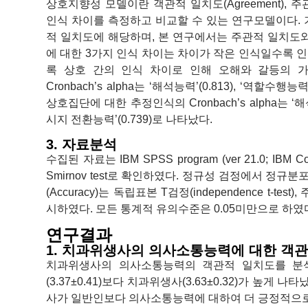
상호지향성 모델이란 객관적 일치도(Agreement), 주관적
인식 차이를 측정하고 비교할 수 있는 연구모델이다. 
적 일치도에 해당하며, 본 연구에서는 주관적 일치도
에 대한 3가지 인식 차이는 차이가 작은 인식일수록 
록 상호 간의 인식 차이로 인해 오해와 갈등의 
Cronbach’s alpha는 ‘해석능력’(0.813), ‘역할수행능
상호집단에 대한 추정인식의 Cronbach’s alpha는 ‘해석능력
시지 전환능력’(0.739)로 나타났다.
3. 자료분석
수집된 자료는 IBM SPSS program (ver 21.0; IBM 
Smirnov test로 확인하였다. 정규성 검정에서 정규
(Accuracy)는 독립표본 T검정(independence t-test)
시하였다. 모든 통계적 유의수준은 0.05미만으로 하였
연구결과
1. 치과위생사의 의사소통능력에 대한 객
치과위생사의 의사소통능력의 객관적 일치도를 분석
(3.37±0.41)보다 치과위생사(3.63±0.32)가 높게 나타
사가 일반인보다 의사소통능력에 대하여 더 긍정적으로 인