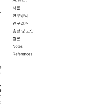
Abstract
서론
-
연구방법
연구결과
총괄 및 고안
결론
Notes
References
s
’
l
y
e
d
g
e