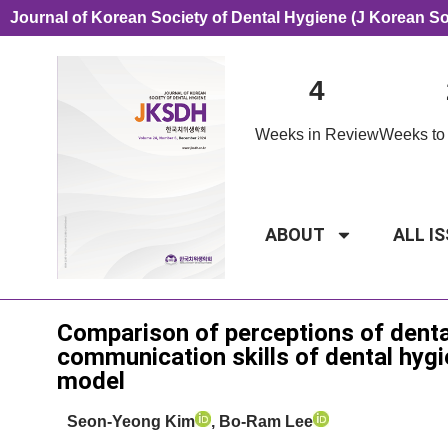
Journal of Korean Society of Dental Hygiene (J Korean S
4
Weeks in Review
Weeks to 
ABOUT
ALL I
Original Article
Comparison of perceptions of dental
communication skills of dental hygie
model
Seon-Yeong Kim
, Bo-Ram Lee