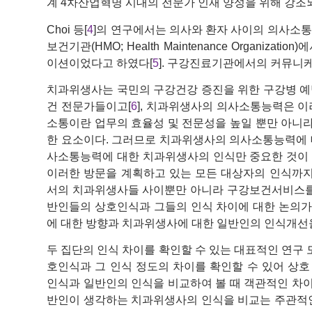
계 4차산업혁명 시대의 전문가 인재 양성을 위해 강조
Choi 등[
4
]의 연구에서는 의사와 환자 사이의 의사소통
보건기관(HMO; Health Maintenance Organi
이션이었다고 하였다[
5
]. 구강진료기관에서의 커뮤니케
치과위생사는 국민의 구강건강 증진을 위한 구강병 예
건 전문가들이고[
6
], 치과위생사의 의사소통능력은 이
소통이란 업무의 효율성 및 전문성을 높일 뿐만 아니라
한 요소이다. 그러므로 치과위생사의 의사소통능력에 
사소통능력에 대한 치과위생사의 인식만 중요한 것이 
이러한 방문을 계획하고 있는 모든 대상자의 인식까
서의 치과위생사들 사이뿐만 아니라 구강보건서비스를
반인들의 상호인식과 그들의 인식 차이에 대한 논의가
에 대한 방향과 치과위생사에 대한 일반인의 인식개선을
두 집단의 인식 차이를 확인할 수 있는 대표적인 연구
호인식과 그 인식 정도의 차이를 확인할 수 있어 상
인식과 일반인의 인식을 비교하여 볼 때 객관적인 차
반인이 생각하는 치과위생사의 인식을 비교는 주관적인