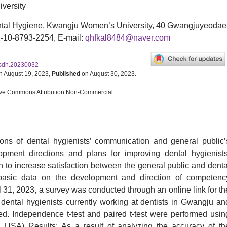
versity
tal Hygiene, Kwangju Women’s University, 40 Gwangjuyeodae
2-10-8793-2254, E-mail:
qhfkal8484@naver.com
jksdh.20230032
 August 19, 2023,
Published
on August 30, 2023.
eative Commons Attribution Non-Commercial
tions of dental hygienists’ communication and general public’
ment directions and plans for improving dental hygienists
 to increase satisfaction between the general public and denta
 basic data on the development and direction of competenc
 31, 2023, a survey was conducted through an online link for th
dental hygienists currently working at dentists in Gwangju an
ed. Independence t-test and paired t-test were performed usin
, USA) Results: As a result of analyzing the accuracy of th