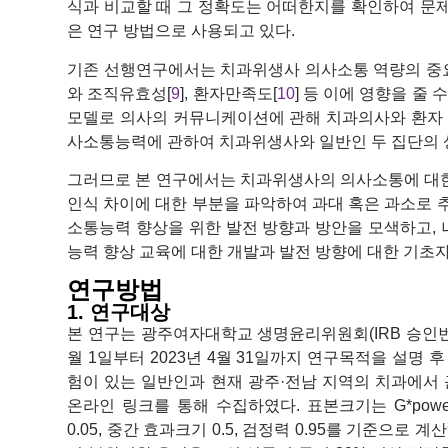
식과 비교할 때 그 정확도는 어떠한지를 확인하여 문제
은 연구 방법으로 사용되고 있다.
기존 선행연구에서는 치과위생사 의사소통 역량의 중
와 조직유효성[
9
], 환자만족도[
10
] 등 이에 영향을 줄
모델로 의사의 커뮤니케이션에 관해 치과의사와 환자 
사소통능력에 관하여 치과위생사와 일반인 두 집단의 상
그러므로 본 연구에서는 치과위생사의 의사소통에 대
인식 차이에 대한 부분을 파악하여 과대 혹은 과소로 
소통능력 향상을 위한 발전 방향과 방안을 모색하고,
능력 향상 교육에 대한 개발과 발전 방향에 대한 기초
연구방법
1. 연구대상
본 연구는 광주여자대학교 생명윤리위원회(IRB 승인번호: 10
월 1일부터 2023년 4월 31일까지 연구목적을 설명 
험이 있는 일반인과 현재 광주·전남 지역의 치과에
온라인 링크를 통해 수집하였다. 표본크기는 G*power 3
0.05, 중간 효과크기 0.5, 검정력 0.95를 기준으로