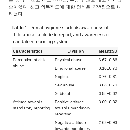
순이었다. 신고 의무제도에 대한 인식은 2.35점으로 나
타났다.
Table 1.
Dental hygiene students awareness of
child abuse, attitude to report, and awareness of
mandatory reporting system
Characteristics
Division
Mean±SD
Perception of child
Physical abuse
3.67±0.66
abuse
Emotional abuse
3.18±0.73
Neglect
3.76±0.61
Sex abuse
3.68±0.79
Subtotal
3.58±0.62
Attitude towards
Positive attitude
3.60±0.82
mandatory reporting
towards mandatory
reporting
Negative attitude
2.62±0.93
towards mandatory