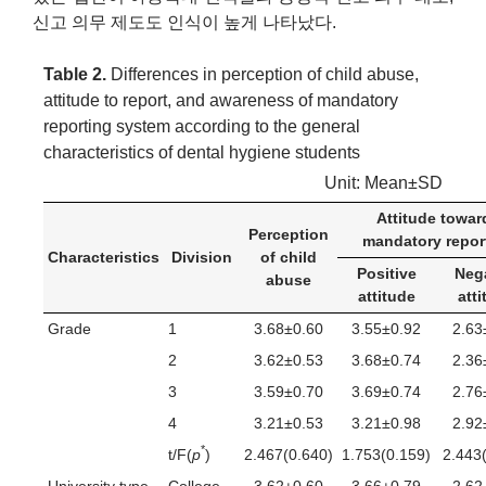
신고 의무 제도도 인식이 높게 나타났다.
Table 2.
Differences in perception of child abuse,
attitude to report, and awareness of mandatory
reporting system according to the general
characteristics of dental hygiene students
Unit: Mean±SD
Attitude towar
Perception
mandatory repor
Characteristics
Division
of child
Positive
Neg
abuse
attitude
att
Grade
1
3.68±0.60
3.55±0.92
2.63
2
3.62±0.53
3.68±0.74
2.36
3
3.59±0.70
3.69±0.74
2.76
4
3.21±0.53
3.21±0.98
2.92
*
t/F(
p
)
2.467(0.640)
1.753(0.159)
2.443
University type
College
3.62±0.60
3.66±0.79
2.62