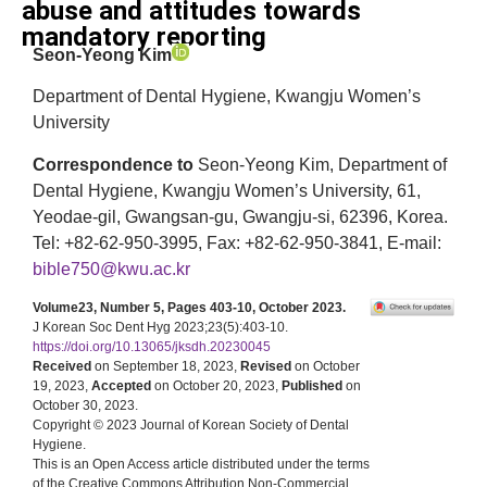
abuse and attitudes towards
mandatory reporting
Seon-Yeong Kim
Department of Dental Hygiene, Kwangju Women’s
University
Correspondence to
Seon-Yeong Kim, Department of
Dental Hygiene, Kwangju Women’s University, 61,
Yeodae-gil, Gwangsan-gu, Gwangju-si, 62396, Korea.
Tel: +82-62-950-3995, Fax: +82-62-950-3841, E-mail:
bible750@kwu.ac.kr
Volume23, Number 5, Pages 403-10, October 2023.
J Korean Soc Dent Hyg 2023;23(5):403-10.
https://doi.org/10.13065/jksdh.20230045
Received
on September 18, 2023,
Revised
on October
19, 2023,
Accepted
on October 20, 2023,
Published
on
October 30, 2023.
Copyright © 2023 Journal of Korean Society of Dental
Hygiene.
This is an Open Access article distributed under the terms
of the Creative Commons Attribution Non-Commercial