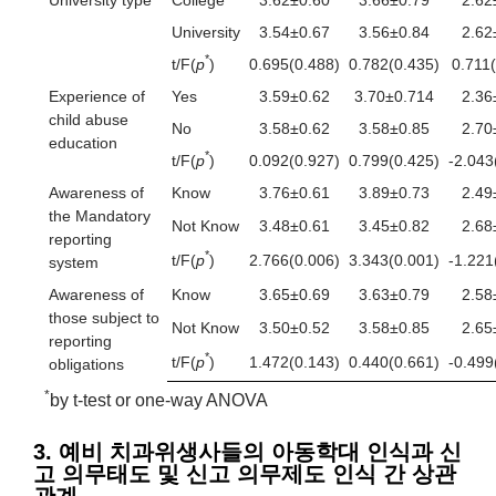
University
3.54±0.67
3.56±0.84
2.62
*
t/F(
p
)
0.695(0.488)
0.782(0.435)
0.711
Experience of
Yes
3.59±0.62
3.70±0.714
2.36
child abuse
No
3.58±0.62
3.58±0.85
2.70
education
*
t/F(
p
)
0.092(0.927)
0.799(0.425)
-2.043
Awareness of
Know
3.76±0.61
3.89±0.73
2.49
the Mandatory
Not Know
3.48±0.61
3.45±0.82
2.68
reporting
*
t/F(
p
)
2.766(0.006)
3.343(0.001)
-1.221
system
Awareness of
Know
3.65±0.69
3.63±0.79
2.58
those subject to
Not Know
3.50±0.52
3.58±0.85
2.65
reporting
*
t/F(
p
)
1.472(0.143)
0.440(0.661)
-0.499
obligations
*
by t-test or one-way ANOVA
3. 예비 치과위생사들의 아동학대 인식과 신
고 의무태도 및 신고 의무제도 인식 간 상관